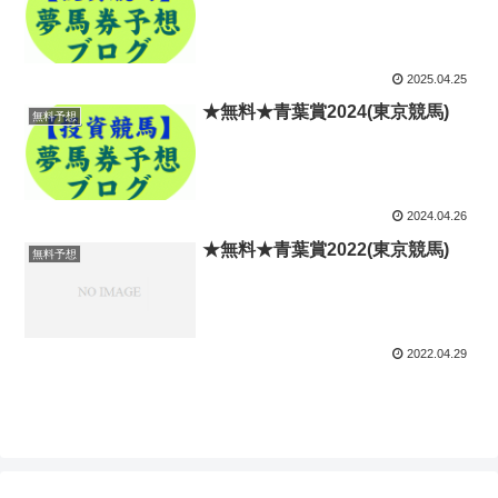
2025.04.25
★無料★青葉賞2024(東京競馬)
無料予想
2024.04.26
★無料★青葉賞2022(東京競馬)
無料予想
2022.04.29