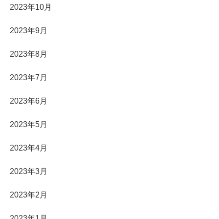
2023年10月
2023年9月
2023年8月
2023年7月
2023年6月
2023年5月
2023年4月
2023年3月
2023年2月
2023年1月