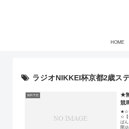
HOME
ラジオNIKKEI杯京都2歳ステ
★無
無料予想
競馬
★☆
☆【
ばん
限)