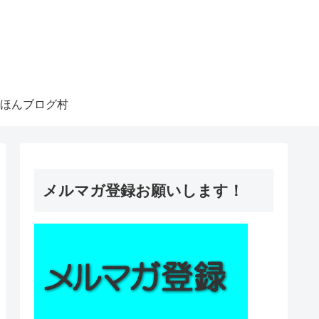
ほんブログ村
メルマガ登録お願いします！