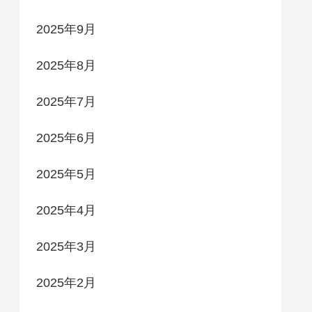
2025年9月
2025年8月
2025年7月
2025年6月
2025年5月
2025年4月
2025年3月
2025年2月