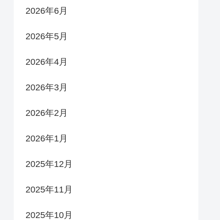
2026年6月
2026年5月
2026年4月
2026年3月
2026年2月
2026年1月
2025年12月
2025年11月
2025年10月