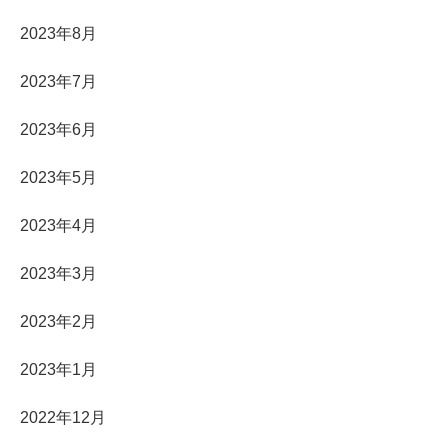
2023年8月
2023年7月
2023年6月
2023年5月
2023年4月
2023年3月
2023年2月
2023年1月
2022年12月