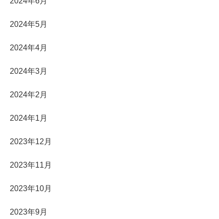
2024年6月
2024年5月
2024年4月
2024年3月
2024年2月
2024年1月
2023年12月
2023年11月
2023年10月
2023年9月