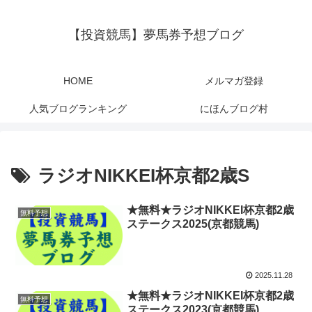
【投資競馬】夢馬券予想ブログ
HOME
メルマガ登録
人気ブログランキング
にほんブログ村
ラジオNIKKEI杯京都2歳S
★無料★ラジオNIKKEI杯京都2歳
無料予想
ステークス2025(京都競馬)
2025.11.28
★無料★ラジオNIKKEI杯京都2歳
無料予想
ステークス2023(京都競馬)