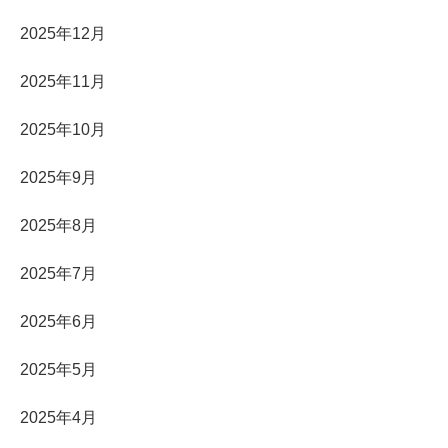
2025年12月
2025年11月
2025年10月
2025年9月
2025年8月
2025年7月
2025年6月
2025年5月
2025年4月