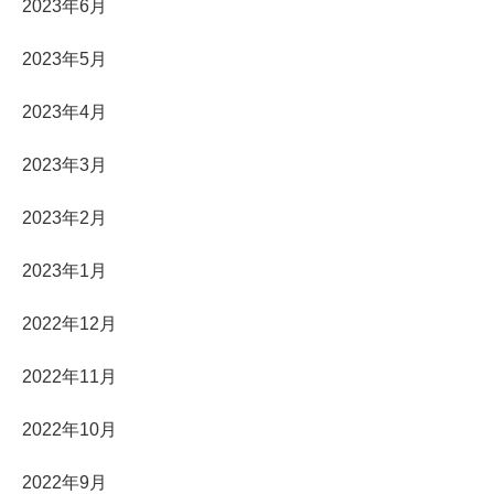
2023年6月
2023年5月
2023年4月
2023年3月
2023年2月
2023年1月
2022年12月
2022年11月
2022年10月
2022年9月