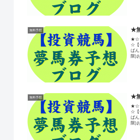
★
無料予想
★☆
☆【
ばん
限)
★
無料予想
★☆
☆【
ばん
限)