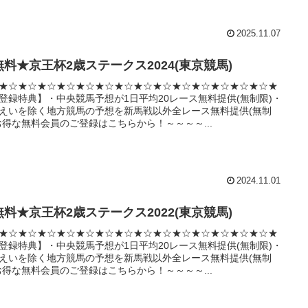
2025.11.07
無料★京王杯2歳ステークス2024(東京競馬)
★☆★☆★☆★☆★☆★☆★☆★☆★☆★☆★☆★☆★☆★☆★
登録特典】・中央競馬予想が1日平均20レース無料提供(無制限)・
えいを除く地方競馬の予想を新馬戦以外全レース無料提供(無制
お得な無料会員のご登録はこちらから！～～～～...
2024.11.01
無料★京王杯2歳ステークス2022(東京競馬)
★☆★☆★☆★☆★☆★☆★☆★☆★☆★☆★☆★☆★☆★☆★
登録特典】・中央競馬予想が1日平均20レース無料提供(無制限)・
えいを除く地方競馬の予想を新馬戦以外全レース無料提供(無制
お得な無料会員のご登録はこちらから！～～～～...