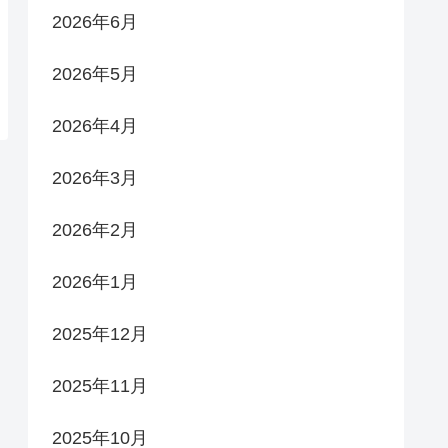
2026年6月
2026年5月
2026年4月
2026年3月
2026年2月
2026年1月
2025年12月
2025年11月
2025年10月