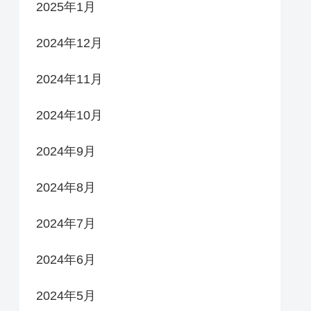
2025年1月
2024年12月
2024年11月
2024年10月
2024年9月
2024年8月
2024年7月
2024年6月
2024年5月