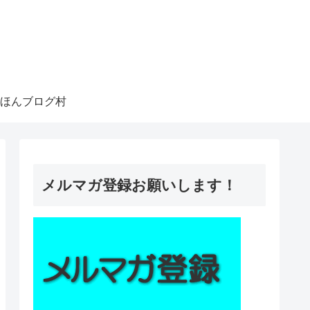
ほんブログ村
メルマガ登録お願いします！