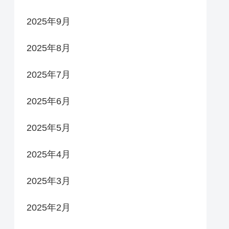
2025年9月
2025年8月
2025年7月
2025年6月
2025年5月
2025年4月
2025年3月
2025年2月