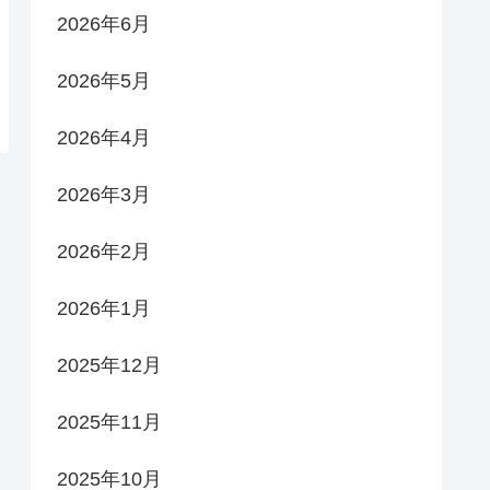
2026年6月
2026年5月
2026年4月
2026年3月
2026年2月
2026年1月
2025年12月
2025年11月
2025年10月