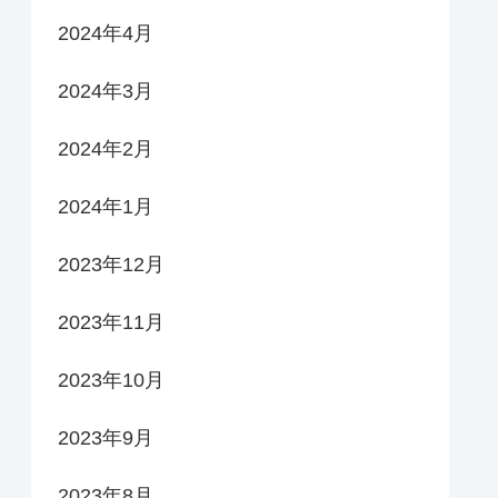
2024年4月
2024年3月
2024年2月
2024年1月
2023年12月
2023年11月
2023年10月
2023年9月
2023年8月