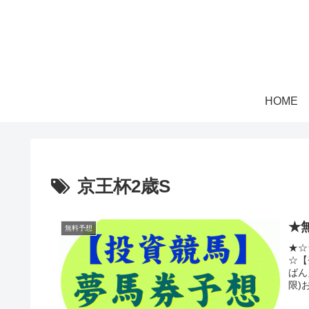
HOME
京王杯2歳S
★
無料予想
★☆
☆【
ばん
限)