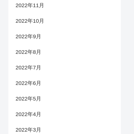
2022年11月
2022年10月
2022年9月
2022年8月
2022年7月
2022年6月
2022年5月
2022年4月
2022年3月