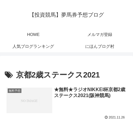
【投資競馬】夢馬券予想ブログ
HOME
メルマガ登録
人気ブログランキング
にほんブログ村
京都2歳ステークス2021
★無料★ラジオNIKKEI杯京都2歳
無料予想
ステークス2021(阪神競馬)
2021.11.26