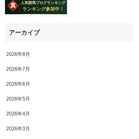
アーカイブ
2026年8月
2026年7月
2026年6月
2026年5月
2026年4月
2026年3月