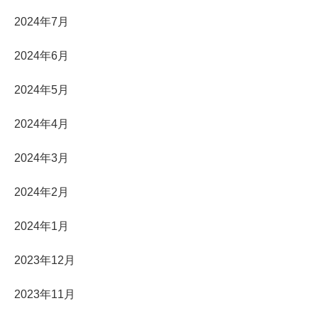
2024年7月
2024年6月
2024年5月
2024年4月
2024年3月
2024年2月
2024年1月
2023年12月
2023年11月