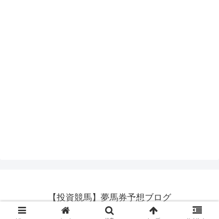
【投資競馬】夢馬券予想ブログ
© 2021 【投資競馬】夢馬券予想ブログ.