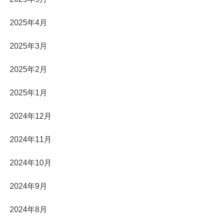
2025年4月
2025年3月
2025年2月
2025年1月
2024年12月
2024年11月
2024年10月
2024年9月
2024年8月