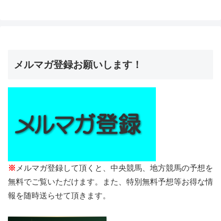
メルマガ登録お願いします！
※
メルマガ登録して頂くと、中央競馬、地方競馬の予想を
無料でご覧いただけます。また、特別無料予想等お得な情
報を随時送らせて頂きます。