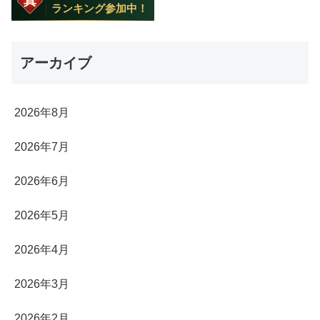
アーカイブ
2026年8月
2026年7月
2026年6月
2026年5月
2026年4月
2026年3月
2026年2月