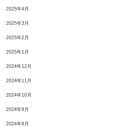
2025年4月
2025年3月
2025年2月
2025年1月
2024年12月
2024年11月
2024年10月
2024年9月
2024年8月