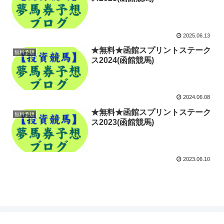
2025.06.13
★無料★函館スプリントステーク
無料予想
ス2024(函館競馬)
2024.06.08
★無料★函館スプリントステーク
無料予想
ス2023(函館競馬)
2023.06.10