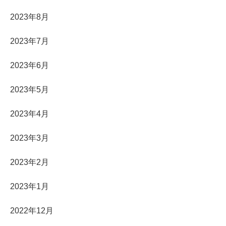
2023年8月
2023年7月
2023年6月
2023年5月
2023年4月
2023年3月
2023年2月
2023年1月
2022年12月