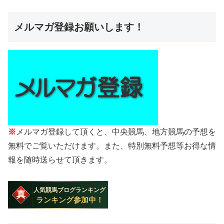
メルマガ登録お願いします！
※
メルマガ登録して頂くと、中央競馬、地方競馬の予想を
無料でご覧いただけます。また、特別無料予想等お得な情
報を随時送らせて頂きます。