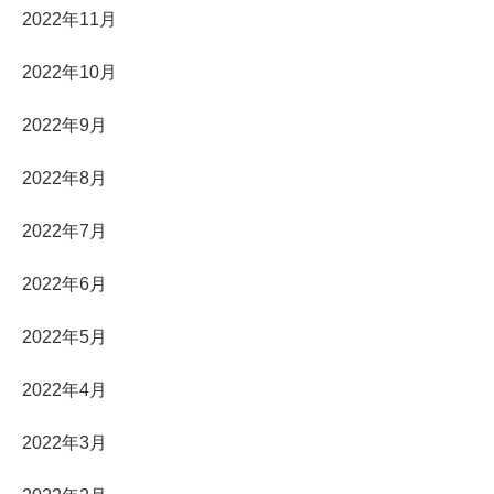
2022年11月
2022年10月
2022年9月
2022年8月
2022年7月
2022年6月
2022年5月
2022年4月
2022年3月