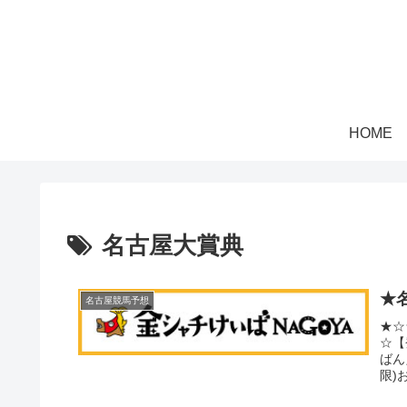
HOME
名古屋大賞典
★名
名古屋競馬予想
★☆
☆【
ばん
限)