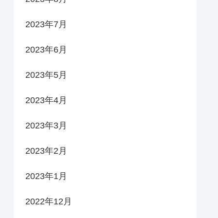
2023年7月
2023年6月
2023年5月
2023年4月
2023年3月
2023年2月
2023年1月
2022年12月