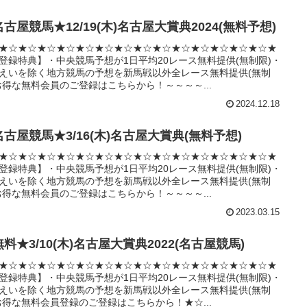
古屋競馬★12/19(木)名古屋大賞典2024(無料予想)
★☆★☆★☆★☆★☆★☆★☆★☆★☆★☆★☆★☆★☆★☆★
登録特典】・中央競馬予想が1日平均20レース無料提供(無制限)・
えいを除く地方競馬の予想を新馬戦以外全レース無料提供(無制
お得な無料会員のご登録はこちらから！～～～～...
2024.12.18
古屋競馬★3/16(木)名古屋大賞典(無料予想)
★☆★☆★☆★☆★☆★☆★☆★☆★☆★☆★☆★☆★☆★☆★
登録特典】・中央競馬予想が1日平均20レース無料提供(無制限)・
えいを除く地方競馬の予想を新馬戦以外全レース無料提供(無制
お得な無料会員のご登録はこちらから！～～～～...
2023.03.15
料★3/10(木)名古屋大賞典2022(名古屋競馬)
★☆★☆★☆★☆★☆★☆★☆★☆★☆★☆★☆★☆★☆★☆★
登録特典】・中央競馬予想が1日平均20レース無料提供(無制限)・
えいを除く地方競馬の予想を新馬戦以外全レース無料提供(無制
お得な無料会員登録のご登録はこちらから！★☆...