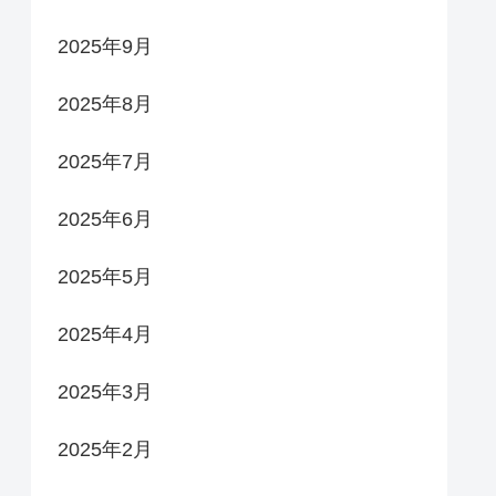
2025年9月
2025年8月
2025年7月
2025年6月
2025年5月
2025年4月
2025年3月
2025年2月