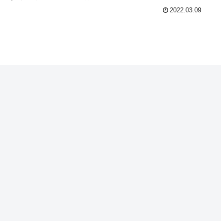
2022.03.09