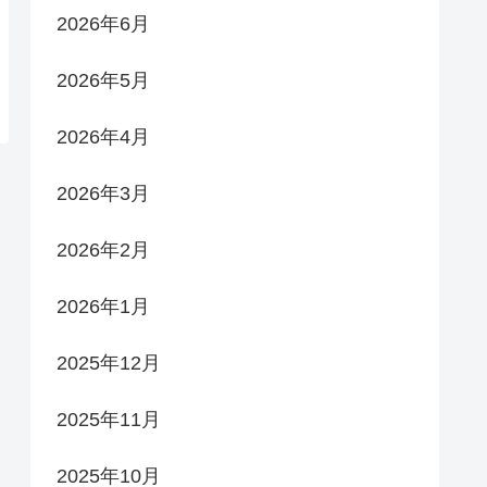
2026年6月
2026年5月
2026年4月
2026年3月
2026年2月
2026年1月
2025年12月
2025年11月
2025年10月