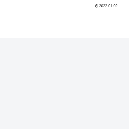
2022.01.02