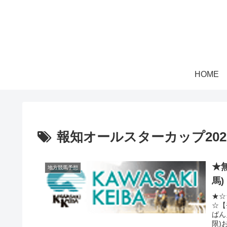
HOME
報知オールスターカップ202
★無
地方競馬予想
馬)
★☆
☆【
ばん
限)