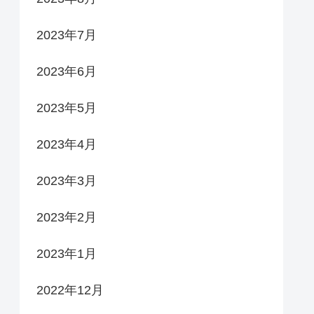
2023年7月
2023年6月
2023年5月
2023年4月
2023年3月
2023年2月
2023年1月
2022年12月