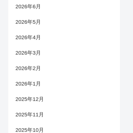
2026年6月
2026年5月
2026年4月
2026年3月
2026年2月
2026年1月
2025年12月
2025年11月
2025年10月