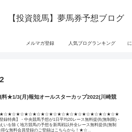
【投資競馬】夢馬券予想ブログ
メルマガ登録
人気ブログランキング
に
2
料★1/3(月)報知オールスターカップ2022(川崎競
★☆★☆★☆★☆★☆★☆★☆★☆★☆★☆★☆★☆★☆★☆★
登録特典】・中央競馬予想が1日平均20レース無料提供(無制限)・
えいを除く地方競馬の予想を新馬戦以外全レース無料提供(無制
お得な無料会員登録のご登録はこちらから！★☆...