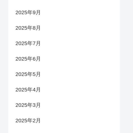
2025年9月
2025年8月
2025年7月
2025年6月
2025年5月
2025年4月
2025年3月
2025年2月