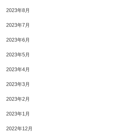
2023年8月
2023年7月
2023年6月
2023年5月
2023年4月
2023年3月
2023年2月
2023年1月
2022年12月