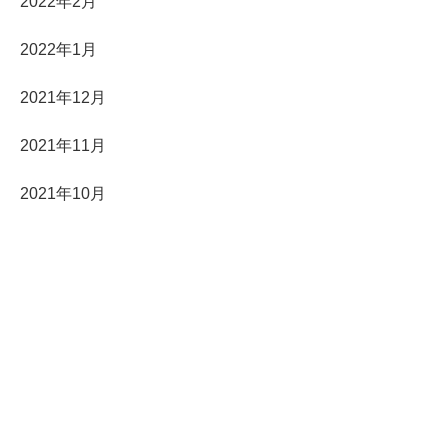
2022年2月
2022年1月
2021年12月
2021年11月
2021年10月