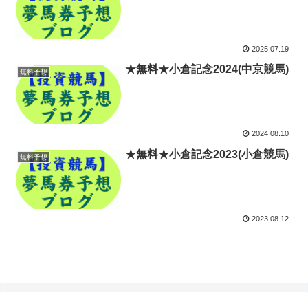
2025.07.19
★無料★小倉記念2024(中京競馬)
無料予想
2024.08.10
★無料★小倉記念2023(小倉競馬)
無料予想
2023.08.12