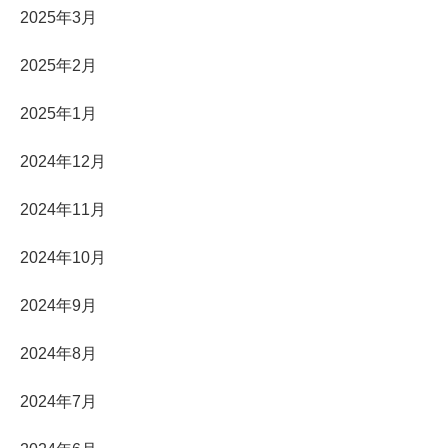
2025年3月
2025年2月
2025年1月
2024年12月
2024年11月
2024年10月
2024年9月
2024年8月
2024年7月