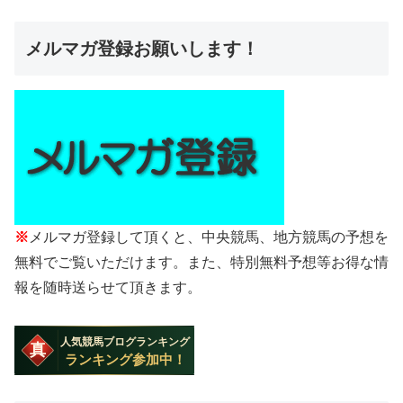
メルマガ登録お願いします！
※
メルマガ登録して頂くと、中央競馬、地方競馬の予想を
無料でご覧いただけます。また、特別無料予想等お得な情
報を随時送らせて頂きます。