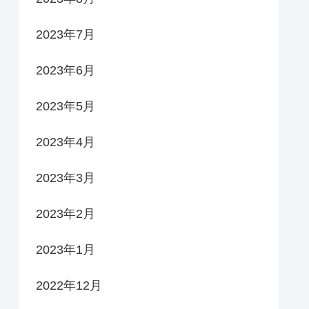
2023年7月
2023年6月
2023年5月
2023年4月
2023年3月
2023年2月
2023年1月
2022年12月