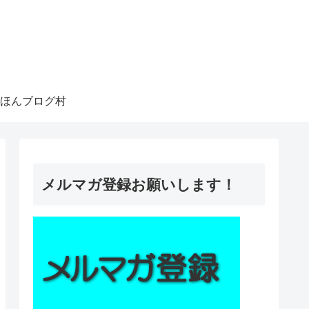
ほんブログ村
メルマガ登録お願いします！