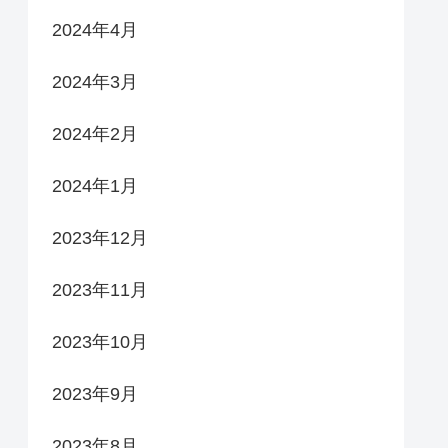
2024年4月
2024年3月
2024年2月
2024年1月
2023年12月
2023年11月
2023年10月
2023年9月
2023年8月