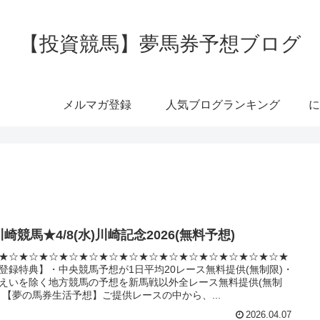
【投資競馬】夢馬券予想ブログ
メルマガ登録
人気ブログランキング
に
崎競馬★4/8(水)川崎記念2026(無料予想)
★☆★☆★☆★☆★☆★☆★☆★☆★☆★☆★☆★☆★☆★☆★
登録特典】・中央競馬予想が1日平均20レース無料提供(無制限)・
えいを除く地方競馬の予想を新馬戦以外全レース無料提供(無制
・【夢の馬券生活予想】ご提供レースの中から、...
2026.04.07