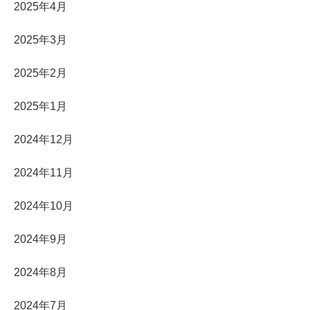
2025年4月
2025年3月
2025年2月
2025年1月
2024年12月
2024年11月
2024年10月
2024年9月
2024年8月
2024年7月