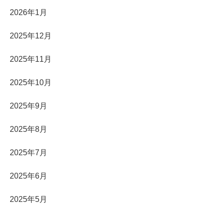
2026年1月
2025年12月
2025年11月
2025年10月
2025年9月
2025年8月
2025年7月
2025年6月
2025年5月