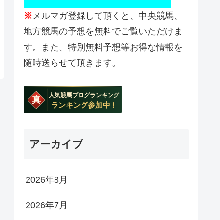
※
メルマガ登録して頂くと、中央競馬、
地方競馬の予想を無料でご覧いただけま
す。また、特別無料予想等お得な情報を
随時送らせて頂きます。
アーカイブ
2026年8月
2026年7月