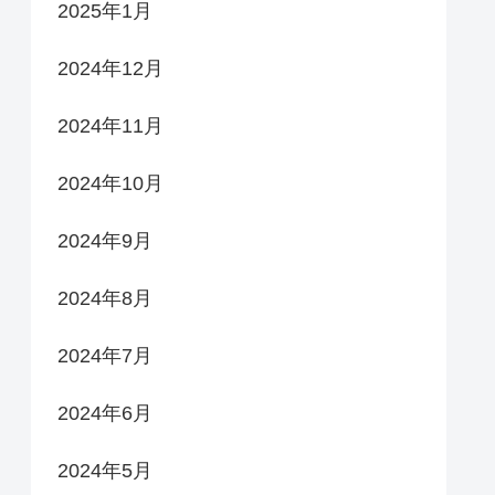
2025年1月
2024年12月
2024年11月
2024年10月
2024年9月
2024年8月
2024年7月
2024年6月
2024年5月