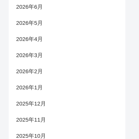
2026年6月
2026年5月
2026年4月
2026年3月
2026年2月
2026年1月
2025年12月
2025年11月
2025年10月