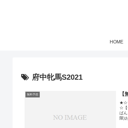
HOME
府中牝馬S2021
【
無料予想
★☆
☆【
ばん
限)