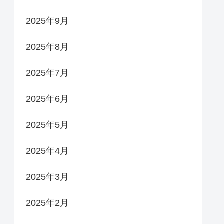
2025年9月
2025年8月
2025年7月
2025年6月
2025年5月
2025年4月
2025年3月
2025年2月