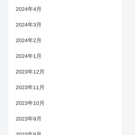
2024年4月
2024年3月
2024年2月
2024年1月
2023年12月
2023年11月
2023年10月
2023年9月
2023年8月