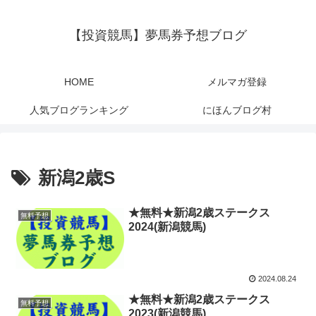
【投資競馬】夢馬券予想ブログ
HOME
メルマガ登録
人気ブログランキング
にほんブログ村
新潟2歳S
★無料★新潟2歳ステークス
無料予想
2024(新潟競馬)
2024.08.24
★無料★新潟2歳ステークス
無料予想
2023(新潟競馬)