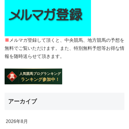
※
メルマガ登録して頂くと、中央競馬、地方競馬の予想を
無料でご覧いただけます。また、特別無料予想等お得な情
報を随時送らせて頂きます。
アーカイブ
2026年8月