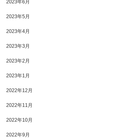
2023年6月
2023年5月
2023年4月
2023年3月
2023年2月
2023年1月
2022年12月
2022年11月
2022年10月
2022年9月