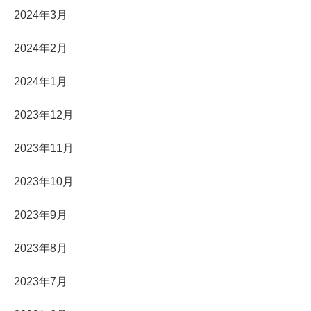
2024年3月
2024年2月
2024年1月
2023年12月
2023年11月
2023年10月
2023年9月
2023年8月
2023年7月