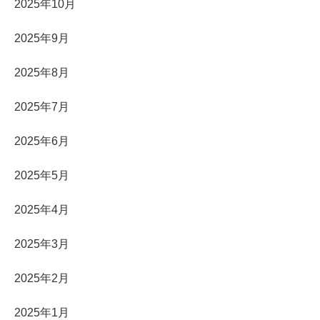
2025年10月
2025年9月
2025年8月
2025年7月
2025年6月
2025年5月
2025年4月
2025年3月
2025年2月
2025年1月