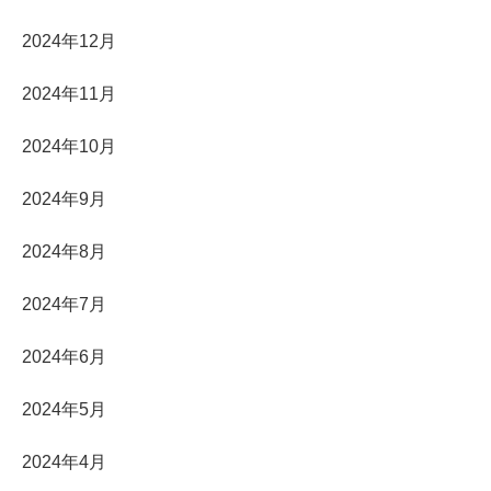
2024年12月
2024年11月
2024年10月
2024年9月
2024年8月
2024年7月
2024年6月
2024年5月
2024年4月