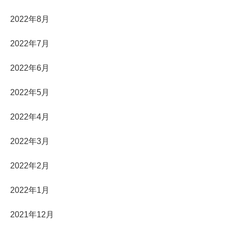
2022年8月
2022年7月
2022年6月
2022年5月
2022年4月
2022年3月
2022年2月
2022年1月
2021年12月