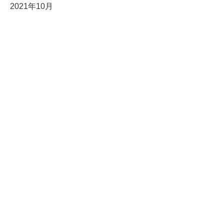
2021年10月