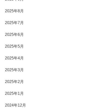
2025年8月
2025年7月
2025年6月
2025年5月
2025年4月
2025年3月
2025年2月
2025年1月
2024年12月