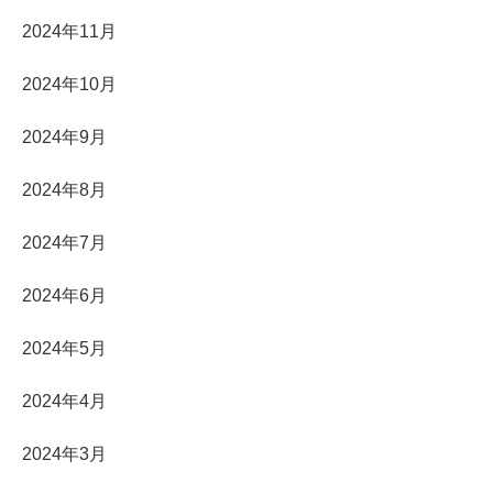
2024年11月
2024年10月
2024年9月
2024年8月
2024年7月
2024年6月
2024年5月
2024年4月
2024年3月