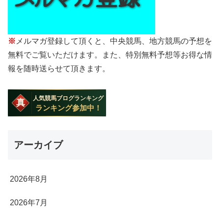
※
メルマガ登録して頂くと、中央競馬、地方競馬の予想を
無料でご覧いただけます。また、特別無料予想等お得な情
報を随時送らせて頂きます。
アーカイブ
2026年8月
2026年7月