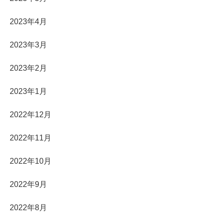
2023年4月
2023年3月
2023年2月
2023年1月
2022年12月
2022年11月
2022年10月
2022年9月
2022年8月