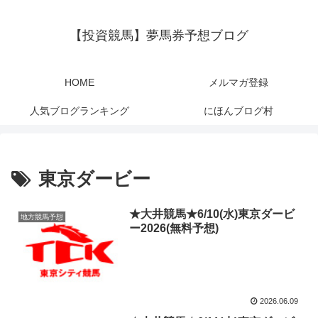
【投資競馬】夢馬券予想ブログ
HOME
メルマガ登録
人気ブログランキング
にほんブログ村
東京ダービー
★大井競馬★6/10(水)東京ダービ
地方競馬予想
ー2026(無料予想)
2026.06.09