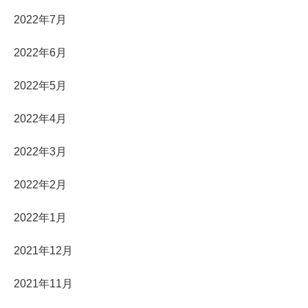
2022年7月
2022年6月
2022年5月
2022年4月
2022年3月
2022年2月
2022年1月
2021年12月
2021年11月