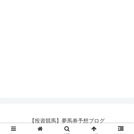
【投資競馬】夢馬券予想ブログ
© 2021 【投資競馬】夢馬券予想ブログ.