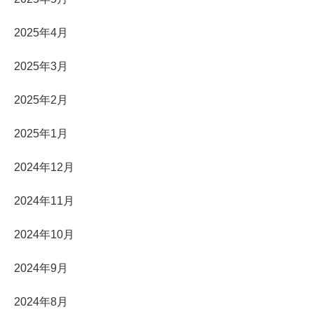
2025年4月
2025年3月
2025年2月
2025年1月
2024年12月
2024年11月
2024年10月
2024年9月
2024年8月