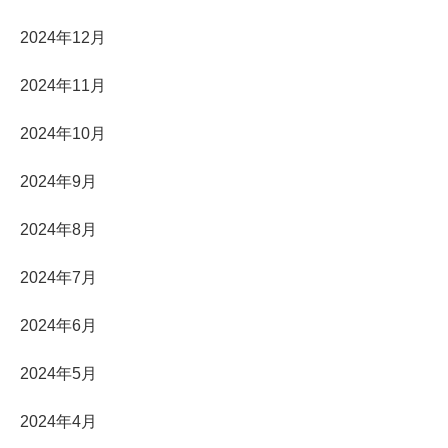
2024年12月
2024年11月
2024年10月
2024年9月
2024年8月
2024年7月
2024年6月
2024年5月
2024年4月