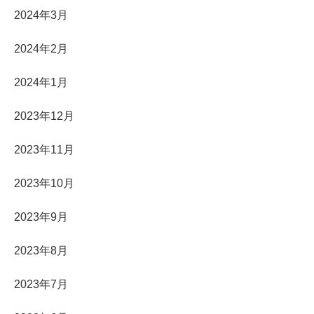
2024年3月
2024年2月
2024年1月
2023年12月
2023年11月
2023年10月
2023年9月
2023年8月
2023年7月