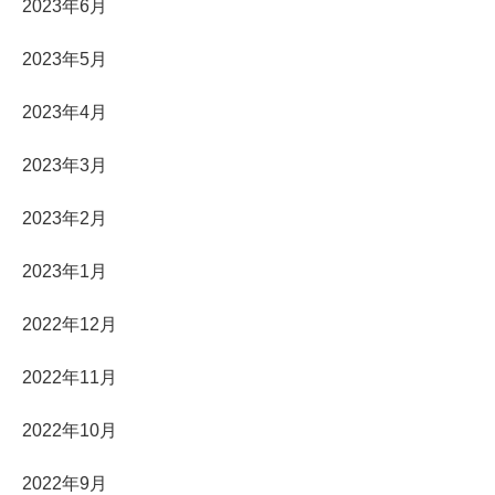
2023年6月
2023年5月
2023年4月
2023年3月
2023年2月
2023年1月
2022年12月
2022年11月
2022年10月
2022年9月