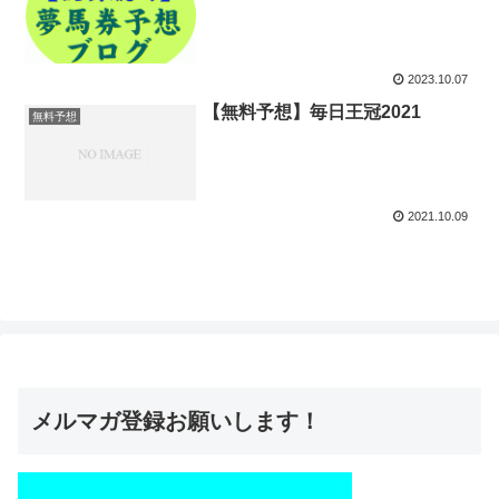
2023.10.07
【無料予想】毎日王冠2021
無料予想
2021.10.09
メルマガ登録お願いします！