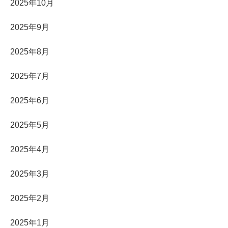
2025年10月
2025年9月
2025年8月
2025年7月
2025年6月
2025年5月
2025年4月
2025年3月
2025年2月
2025年1月