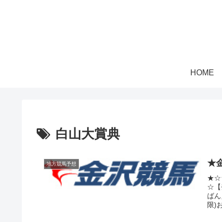
HOME
白山大賞典
★金
地方競馬予想
★☆
☆【
ばん
限)