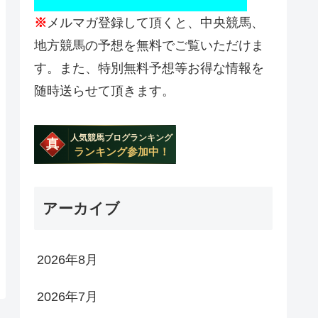
※
メルマガ登録して頂くと、中央競馬、
地方競馬の予想を無料でご覧いただけま
す。また、特別無料予想等お得な情報を
随時送らせて頂きます。
アーカイブ
2026年8月
2026年7月