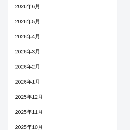
2026年6月
2026年5月
2026年4月
2026年3月
2026年2月
2026年1月
2025年12月
2025年11月
2025年10月