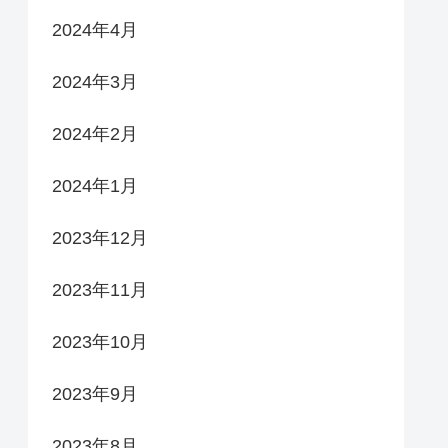
2024年4月
2024年3月
2024年2月
2024年1月
2023年12月
2023年11月
2023年10月
2023年9月
2023年8月