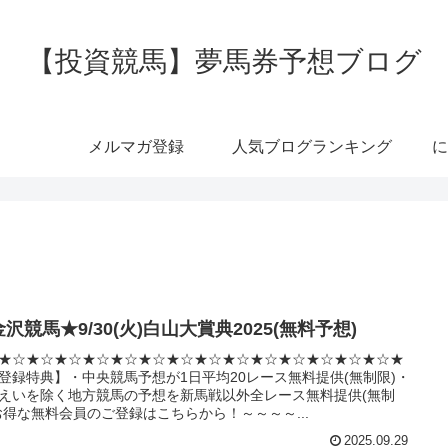
【投資競馬】夢馬券予想ブログ
メルマガ登録
人気ブログランキング
に
沢競馬★9/30(火)白山大賞典2025(無料予想)
★☆★☆★☆★☆★☆★☆★☆★☆★☆★☆★☆★☆★☆★☆★
登録特典】・中央競馬予想が1日平均20レース無料提供(無制限)・
えいを除く地方競馬の予想を新馬戦以外全レース無料提供(無制
お得な無料会員のご登録はこちらから！～～～～...
2025.09.29