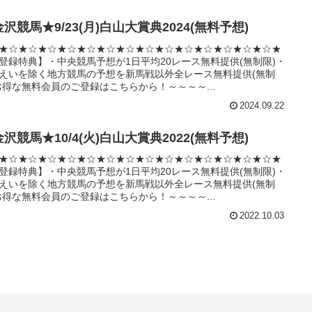
沢競馬★9/23(月)白山大賞典2024(無料予想)
★☆★☆★☆★☆★☆★☆★☆★☆★☆★☆★☆★☆★☆★☆★
登録特典】・中央競馬予想が1日平均20レース無料提供(無制限)・
えいを除く地方競馬の予想を新馬戦以外全レース無料提供(無制
お得な無料会員のご登録はこちらから！～～～～...
2024.09.22
沢競馬★10/4(火)白山大賞典2022(無料予想)
★☆★☆★☆★☆★☆★☆★☆★☆★☆★☆★☆★☆★☆★☆★
登録特典】・中央競馬予想が1日平均20レース無料提供(無制限)・
えいを除く地方競馬の予想を新馬戦以外全レース無料提供(無制
お得な無料会員のご登録はこちらから！～～～～...
2022.10.03