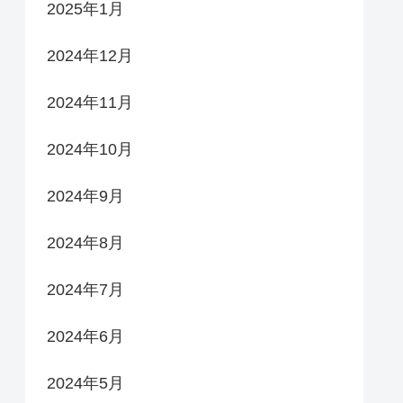
2025年1月
2024年12月
2024年11月
2024年10月
2024年9月
2024年8月
2024年7月
2024年6月
2024年5月