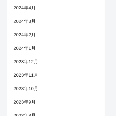
2024年4月
2024年3月
2024年2月
2024年1月
2023年12月
2023年11月
2023年10月
2023年9月
2023年8月