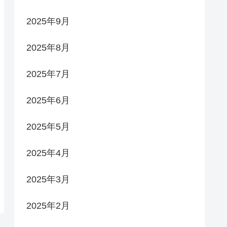
2025年9月
2025年8月
2025年7月
2025年6月
2025年5月
2025年4月
2025年3月
2025年2月