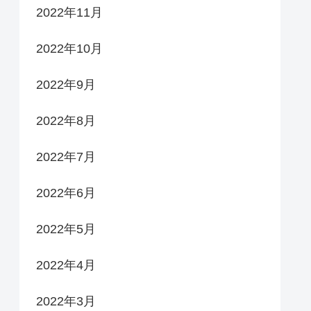
2022年11月
2022年10月
2022年9月
2022年8月
2022年7月
2022年6月
2022年5月
2022年4月
2022年3月