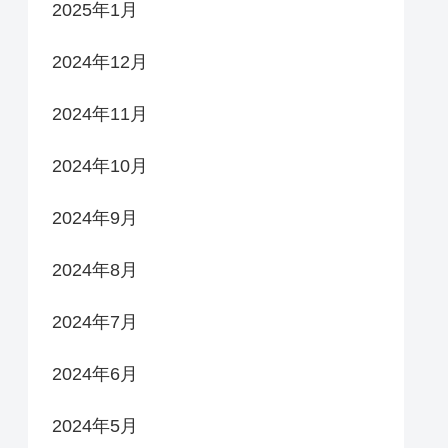
2025年1月
2024年12月
2024年11月
2024年10月
2024年9月
2024年8月
2024年7月
2024年6月
2024年5月