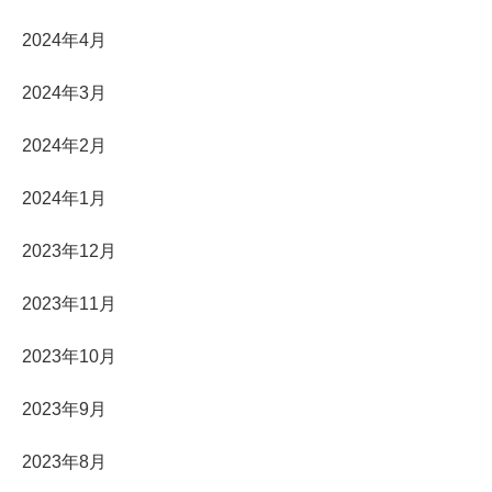
2024年4月
2024年3月
2024年2月
2024年1月
2023年12月
2023年11月
2023年10月
2023年9月
2023年8月