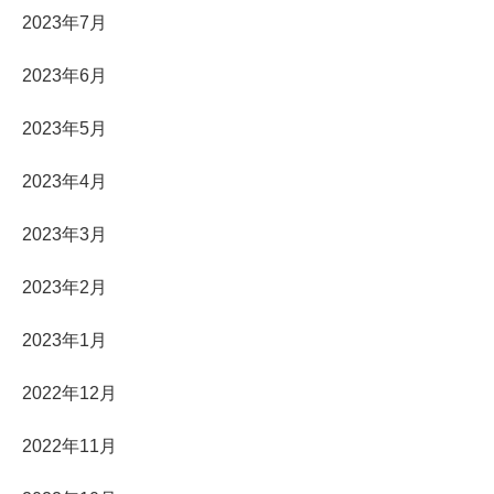
2023年7月
2023年6月
2023年5月
2023年4月
2023年3月
2023年2月
2023年1月
2022年12月
2022年11月