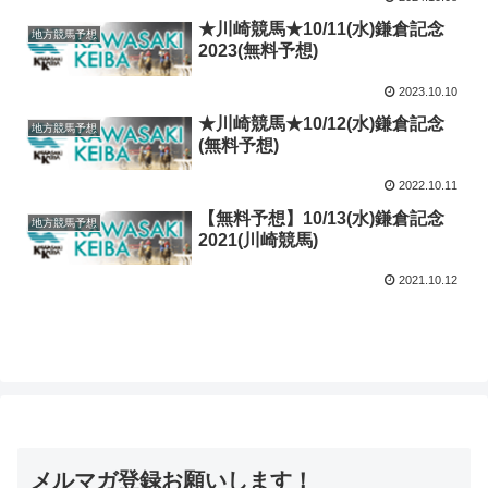
★川崎競馬★10/11(水)鎌倉記念
地方競馬予想
2023(無料予想)
2023.10.10
★川崎競馬★10/12(水)鎌倉記念
地方競馬予想
(無料予想)
2022.10.11
【無料予想】10/13(水)鎌倉記念
地方競馬予想
2021(川崎競馬)
2021.10.12
メルマガ登録お願いします！