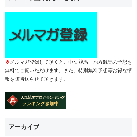
※
メルマガ登録して頂くと、中央競馬、地方競馬の予想を
無料でご覧いただけます。また、特別無料予想等お得な情
報を随時送らせて頂きます。
アーカイブ