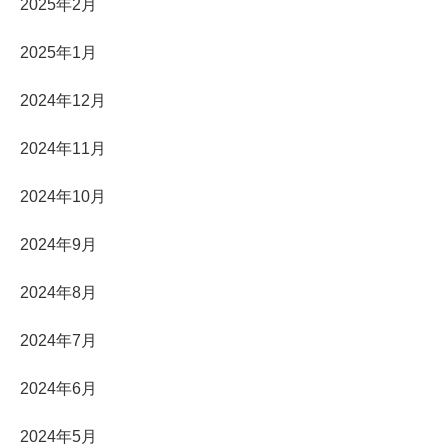
2025年2月
2025年1月
2024年12月
2024年11月
2024年10月
2024年9月
2024年8月
2024年7月
2024年6月
2024年5月