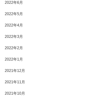
2022年6月
2022年5月
2022年4月
2022年3月
2022年2月
2022年1月
2021年12月
2021年11月
2021年10月