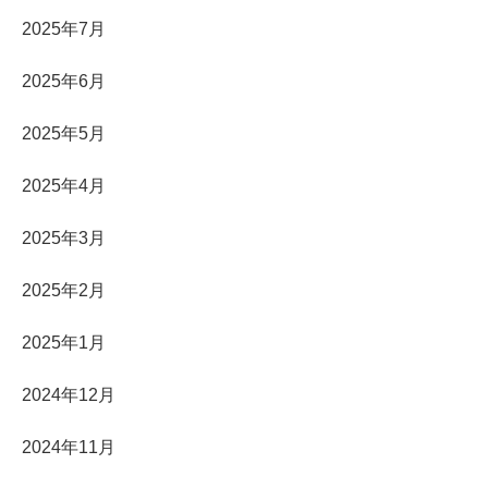
2025年7月
2025年6月
2025年5月
2025年4月
2025年3月
2025年2月
2025年1月
2024年12月
2024年11月