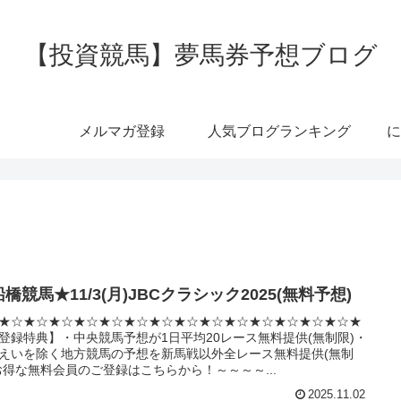
【投資競馬】夢馬券予想ブログ
メルマガ登録
人気ブログランキング
に
橋競馬★11/3(月)JBCクラシック2025(無料予想)
★☆★☆★☆★☆★☆★☆★☆★☆★☆★☆★☆★☆★☆★☆★
登録特典】・中央競馬予想が1日平均20レース無料提供(無制限)・
えいを除く地方競馬の予想を新馬戦以外全レース無料提供(無制
お得な無料会員のご登録はこちらから！～～～～...
2025.11.02