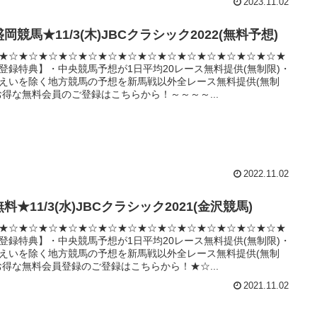
2023.11.02
岡競馬★11/3(木)JBCクラシック2022(無料予想)
★☆★☆★☆★☆★☆★☆★☆★☆★☆★☆★☆★☆★☆★☆★
登録特典】・中央競馬予想が1日平均20レース無料提供(無制限)・
えいを除く地方競馬の予想を新馬戦以外全レース無料提供(無制
お得な無料会員のご登録はこちらから！～～～～...
2022.11.02
料★11/3(水)JBCクラシック2021(金沢競馬)
★☆★☆★☆★☆★☆★☆★☆★☆★☆★☆★☆★☆★☆★☆★
登録特典】・中央競馬予想が1日平均20レース無料提供(無制限)・
えいを除く地方競馬の予想を新馬戦以外全レース無料提供(無制
お得な無料会員登録のご登録はこちらから！★☆...
2021.11.02