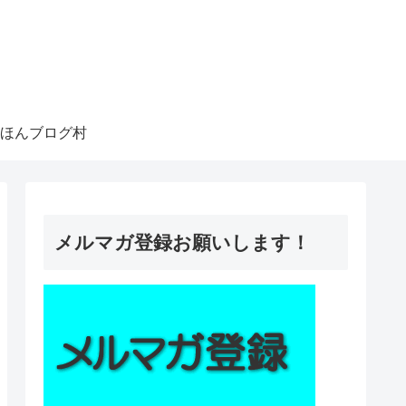
ほんブログ村
メルマガ登録お願いします！