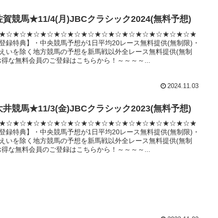
賀競馬★11/4(月)JBCクラシック2024(無料予想)
★☆★☆★☆★☆★☆★☆★☆★☆★☆★☆★☆★☆★☆★☆★
登録特典】・中央競馬予想が1日平均20レース無料提供(無制限)・
えいを除く地方競馬の予想を新馬戦以外全レース無料提供(無制
お得な無料会員のご登録はこちらから！～～～～...
2024.11.03
井競馬★11/3(金)JBCクラシック2023(無料予想)
★☆★☆★☆★☆★☆★☆★☆★☆★☆★☆★☆★☆★☆★☆★
登録特典】・中央競馬予想が1日平均20レース無料提供(無制限)・
えいを除く地方競馬の予想を新馬戦以外全レース無料提供(無制
お得な無料会員のご登録はこちらから！～～～～...