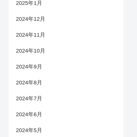
2025年1月
2024年12月
2024年11月
2024年10月
2024年9月
2024年8月
2024年7月
2024年6月
2024年5月