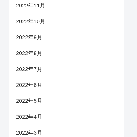
2022年11月
2022年10月
2022年9月
2022年8月
2022年7月
2022年6月
2022年5月
2022年4月
2022年3月