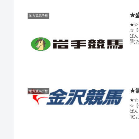
★盛
地方競馬予想
★☆
☆【
ばん
限)
★無
地方競馬予想
★☆
☆【
ばん
限)