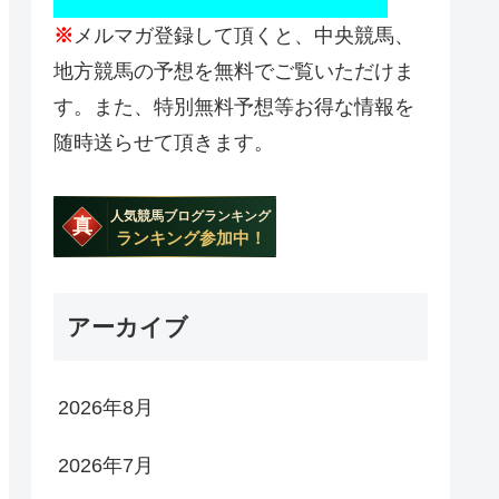
※
メルマガ登録して頂くと、中央競馬、
地方競馬の予想を無料でご覧いただけま
す。また、特別無料予想等お得な情報を
随時送らせて頂きます。
アーカイブ
2026年8月
2026年7月