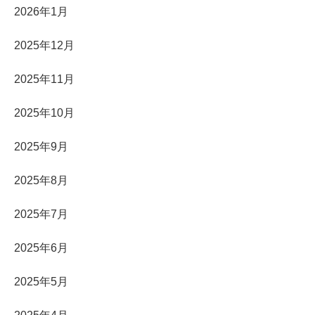
2026年1月
2025年12月
2025年11月
2025年10月
2025年9月
2025年8月
2025年7月
2025年6月
2025年5月