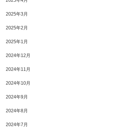
2025年4月
2025年3月
2025年2月
2025年1月
2024年12月
2024年11月
2024年10月
2024年9月
2024年8月
2024年7月