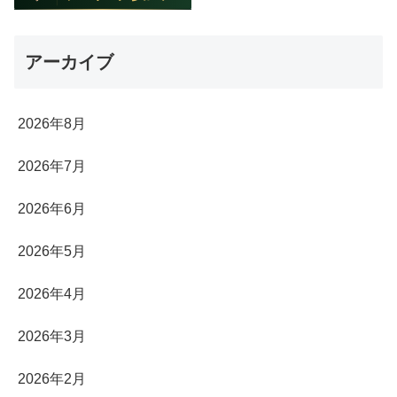
アーカイブ
2026年8月
2026年7月
2026年6月
2026年5月
2026年4月
2026年3月
2026年2月