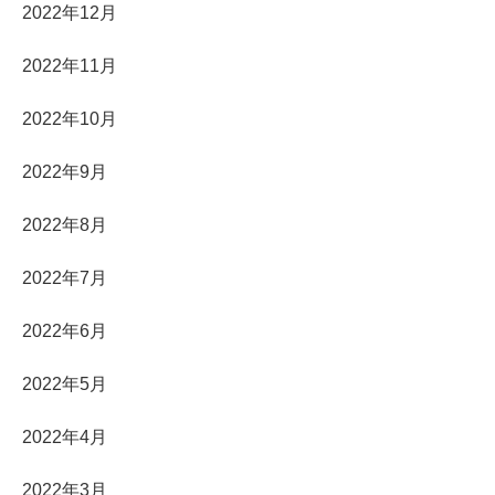
2022年12月
2022年11月
2022年10月
2022年9月
2022年8月
2022年7月
2022年6月
2022年5月
2022年4月
2022年3月