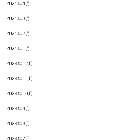
2025年4月
2025年3月
2025年2月
2025年1月
2024年12月
2024年11月
2024年10月
2024年9月
2024年8月
2024年7月