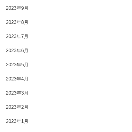
2023年9月
2023年8月
2023年7月
2023年6月
2023年5月
2023年4月
2023年3月
2023年2月
2023年1月