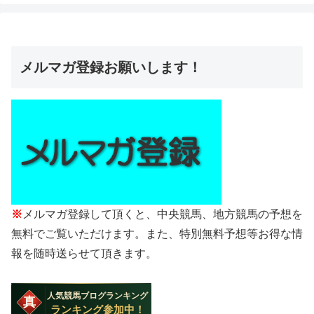
メルマガ登録お願いします！
※
メルマガ登録して頂くと、中央競馬、地方競馬の予想を
無料でご覧いただけます。また、特別無料予想等お得な情
報を随時送らせて頂きます。