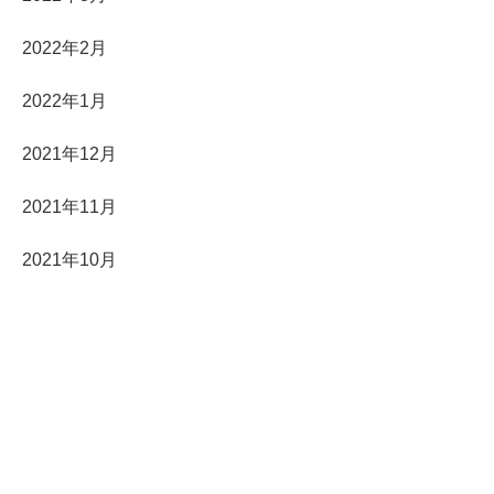
2022年2月
2022年1月
2021年12月
2021年11月
2021年10月