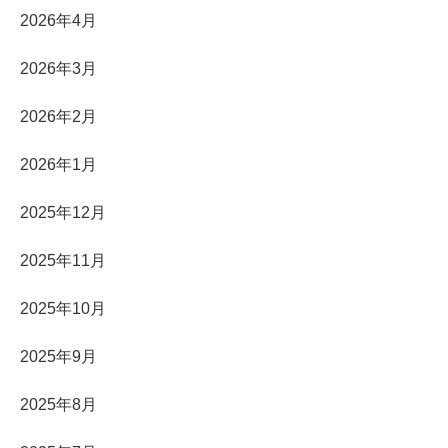
2026年4月
2026年3月
2026年2月
2026年1月
2025年12月
2025年11月
2025年10月
2025年9月
2025年8月