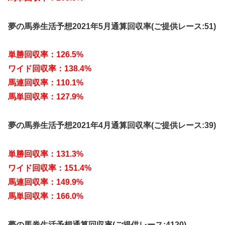
夢の馬券生活予想2021年5月通算回収率(ご提供レース:51)
単勝回収率：126.5%
ワイド回収率：138.4%
馬連回収率：110.1%
馬単回収率：127.9%
夢の馬券生活予想2021年4月通算回収率(ご提供レース:39)
単勝回収率：131.3%
ワイド回収率：151.4%
馬連回収率：149.9%
馬単回収率：166.0%
夢の馬券生活予想通算回収率(ご提供レース:4120)