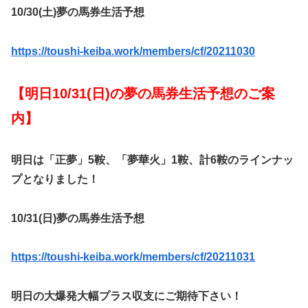
10/30(土)夢の馬券生活予想
https://toushi-keiba.work/members/cf/20211030
【明日10/31(日)の夢の馬券生活予想のご案
内】
明日は「正夢」5鞍、「夢華火」1鞍、計6鞍のラインナッ
プとなりました！
10/31(日)夢の馬券生活予想
https://toushi-keiba.work/members/cf/20211031
明日の大爆発大幅プラス収支にご期待下さい！