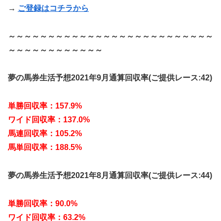
→
ご登録はコチラから
～～～～～～～～～～～～～～～～～～～～～～～～～～
～～～～～～～～～～～～
夢の馬券生活予想2021年9月通算回収率(ご提供レース:42)
単勝回収率：157.9%
ワイド回収率：137.0%
馬連回収率：105.2%
馬単回収率：188.5%
夢の馬券生活予想2021年8月通算回収率(ご提供レース:44)
単勝回収率：90.0%
ワイド回収率：63.2%