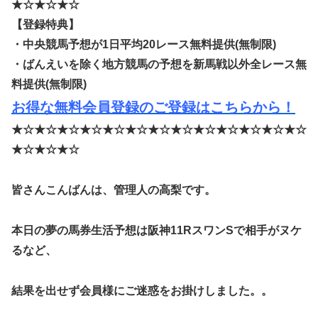
★☆★☆★☆
【登録特典】
・中央競馬予想が1日平均20レース無料提供(無制限)
・ばんえいを除く地方競馬の予想を新馬戦以外全レース無
料提供(無制限)
お得な無料会員登録のご登録はこちらから！
★☆★☆★☆★☆★☆★☆★☆★☆★☆★☆★☆★☆★☆
★☆★☆★☆
皆さんこんばんは、管理人の高梨です。
本日の夢の馬券生活予想は阪神11RスワンSで相手がヌケ
るなど、
結果を出せず会員様にご迷惑をお掛けしました。。