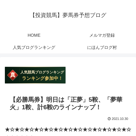
【投資競馬】夢馬券予想ブログ
HOME
メルマガ登録
人気ブログランキング
にほんブログ村
【必勝馬券】明日は「正夢」5鞍、「夢華
火」1鞍、計6鞍のラインナップ！
2021.10.30
★☆★☆★☆★☆★☆★☆★☆★☆★☆★☆★☆★☆★☆