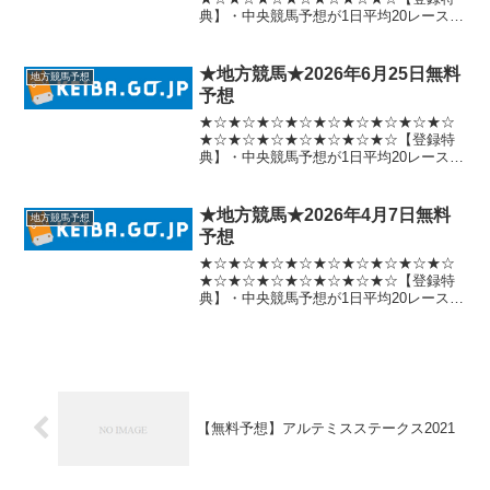
典】・中央競馬予想が1日平均20レース無
料提供(無制限)・ばんえいを除く地方競馬
の予想を新馬戦以外全レース無料提供(無
制限)・【夢の馬券生活予想】ご提供レー
★地方競馬★2026年6月25日無料
地方競馬予想
スの中から、...
予想
★☆★☆★☆★☆★☆★☆★☆★☆★☆
★☆★☆★☆★☆★☆★☆★☆【登録特
典】・中央競馬予想が1日平均20レース無
料提供(無制限)・ばんえいを除く地方競馬
の予想を新馬戦以外全レース無料提供(無
制限)・【夢の馬券生活予想】ご提供レー
★地方競馬★2026年4月7日無料
地方競馬予想
スの中から、...
予想
★☆★☆★☆★☆★☆★☆★☆★☆★☆
★☆★☆★☆★☆★☆★☆★☆【登録特
典】・中央競馬予想が1日平均20レース無
料提供(無制限)・ばんえいを除く地方競馬
の予想を新馬戦以外全レース無料提供(無
制限)・【夢の馬券生活予想】ご提供レー
スの中から、...
【無料予想】アルテミスステークス2021