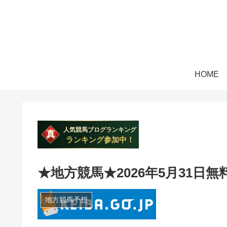
HOME
★地方競馬★2026年5月31日無
地方競馬予想