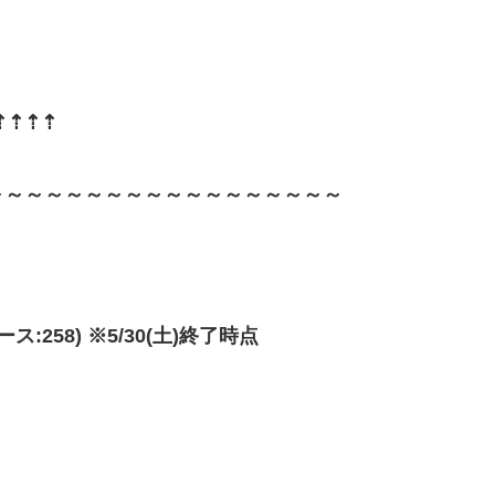
⇡⇡⇡⇡
～～～～～～～～～～～～～～～～～～
258) ※5/30(土)終了時点