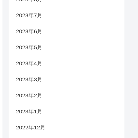
2023年7月
2023年6月
2023年5月
2023年4月
2023年3月
2023年2月
2023年1月
2022年12月