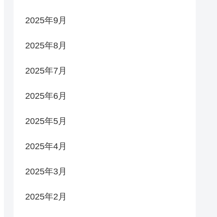
2025年9月
2025年8月
2025年7月
2025年6月
2025年5月
2025年4月
2025年3月
2025年2月