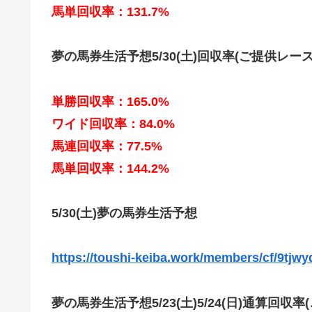
馬単回収率：131.7%
夢の馬券生活予想5/30(土)回収率(ご提供レース:
単勝回収率：165.0%
ワイド回収率：84.0%
馬連回収率：77.5%
馬単回収率：144.2%
5/30(土)夢の馬券生活予想
https://toushi-keiba.work/members/cf/9tjwy
夢の馬券生活予想5/23(土)5/24(日)通算回収率