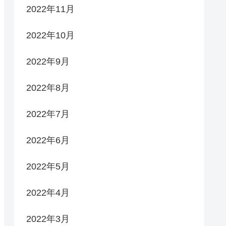
2022年11月
2022年10月
2022年9月
2022年8月
2022年7月
2022年6月
2022年5月
2022年4月
2022年3月