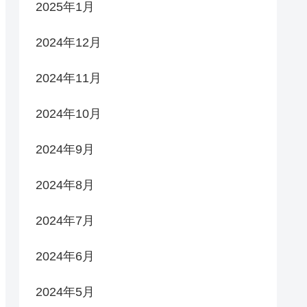
2025年1月
2024年12月
2024年11月
2024年10月
2024年9月
2024年8月
2024年7月
2024年6月
2024年5月