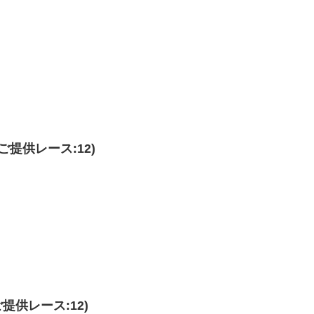
(ご提供レース:12)
ご提供レース:12)