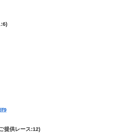
6)
df9
(ご提供レース:12)