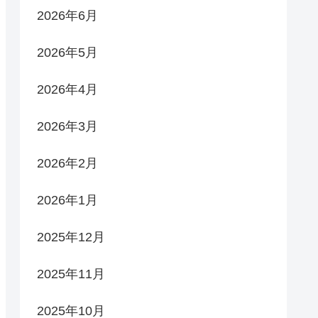
2026年6月
2026年5月
2026年4月
2026年3月
2026年2月
2026年1月
2025年12月
2025年11月
2025年10月