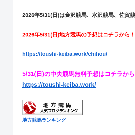
2026年5/31(日)は金沢競馬、水沢競馬、
2026年5/31(日)地方競馬の予想はコチラから
https://toushi-keiba.work/chihou/
5/31(日)の中央競馬無料予想はコチラか
https://toushi-keiba.work/
地方競馬ランキング