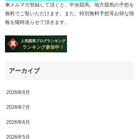
※
メルマガ登録して頂くと、中央競馬、地方競馬の予想を
無料でご覧いただけます。また、特別無料予想等お得な情
報を随時送らせて頂きます。
アーカイブ
2026年8月
2026年7月
2026年6月
2026年5月