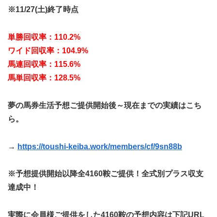
※11/27(土)終了時点
単勝回収率：110.2%
ワイド回収率：104.9%
馬連回収率：115.6%
馬単回収率：128.5%
夢の馬券生活予想ご提供開始後～現在までの実績はこち
ら。
→
https://toushi-keiba.work/members/cf/9sn88b
※予想提供開始以降全4160鞍ご提供！全式別プラス収支
達成中！
実際に会員様ご提供をした4160鞍の予想内容は下記URL