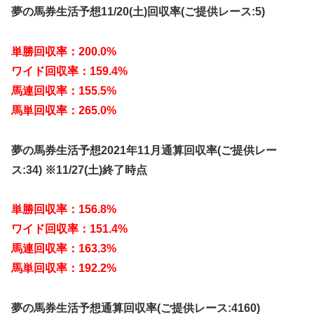
夢の馬券生活予想11/20(土)回収率(ご提供レース:5)
単勝回収率：200.0%
ワイド回収率：159.4%
馬連回収率：155.5%
馬単回収率：265.0%
夢の馬券生活予想2021年11月通算回収率(ご提供レー
ス:34) ※11/27(土)終了時点
単勝回収率：156.8%
ワイド回収率：151.4%
馬連回収率：163.3%
馬単回収率：192.2%
夢の馬券生活予想通算回収率(ご提供レース:4160)