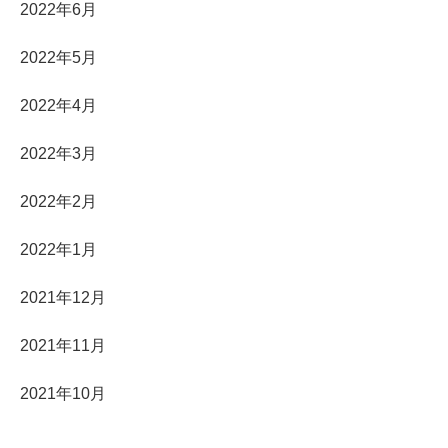
2022年6月
2022年5月
2022年4月
2022年3月
2022年2月
2022年1月
2021年12月
2021年11月
2021年10月