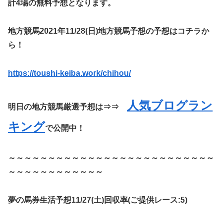
計4場の無料予想となります。
地方競馬2021年11/28(日)地方競馬予想の予想はコチラか
ら！
https://toushi-keiba.work/chihou/
人気ブログラン
明日の地方競馬厳選予想は⇒⇒
キング
で公開中！
～～～～～～～～～～～～～～～～～～～～～～～～～～
～～～～～～～～～～～～
夢の馬券生活予想11/27(土)回収率(ご提供レース:5)