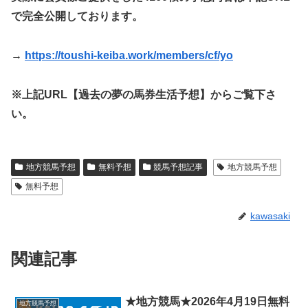
で完全公開しております。
→
https://toushi-keiba.work/members/cf/yo
※上記URL【過去の夢の馬券生活予想】からご覧下さ
い。
地方競馬予想
無料予想
競馬予想記事
地方競馬予想
無料予想
kawasaki
関連記事
★地方競馬★2026年4月19日無料
地方競馬予想