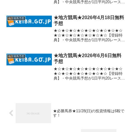
典】・中央競馬予想が1日平均20レース無
料提供(無制限)・ばんえいを除く地方競馬
の予想を新馬戦以外全レース無料提供(無
制限)・【夢の馬券生活予想】ご提供レー
★地方競馬★2026年4月18日無料
地方競馬予想
スの中から、...
予想
★☆★☆★☆★☆★☆★☆★☆★☆★☆
★☆★☆★☆★☆★☆★☆★☆【登録特
典】・中央競馬予想が1日平均20レース無
料提供(無制限)・ばんえいを除く地方競馬
の予想を新馬戦以外全レース無料提供(無
制限)・【夢の馬券生活予想】ご提供レー
★地方競馬★2026年6月6日無料
地方競馬予想
スの中から、...
予想
★☆★☆★☆★☆★☆★☆★☆★☆★☆
★☆★☆★☆★☆★☆★☆★☆【登録特
典】・中央競馬予想が1日平均20レース無
料提供(無制限)・ばんえいを除く地方競馬
の予想を新馬戦以外全レース無料提供(無
制限)・【夢の馬券生活予想】ご提供レー
スの中から、...
★必勝馬券★11/28(日)の投資情報は6鞍で
す！