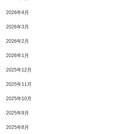
2026年4月
2026年3月
2026年2月
2026年1月
2025年12月
2025年11月
2025年10月
2025年9月
2025年8月