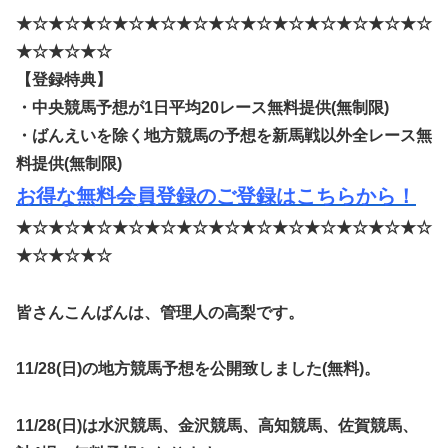
★☆★☆★☆★☆★☆★☆★☆★☆★☆★☆★☆★☆★☆
★☆★☆★☆
【登録特典】
・中央競馬予想が1日平均20レース無料提供(無制限)
・ばんえいを除く地方競馬の予想を新馬戦以外全レース無
料提供(無制限)
お得な無料会員登録のご登録はこちらから！
★☆★☆★☆★☆★☆★☆★☆★☆★☆★☆★☆★☆★☆
★☆★☆★☆
皆さんこんばんは、管理人の高梨です。
11/28(日)の地方競馬予想を公開致しました(無料)。
11/28(日)は水沢競馬、金沢競馬、高知競馬、佐賀競馬、