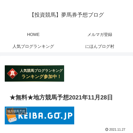
【投資競馬】夢馬券予想ブログ
HOME
メルマガ登録
人気ブログランキング
にほんブログ村
★無料★地方競馬予想2021年11月28日
地方競馬予想
2021.11.27