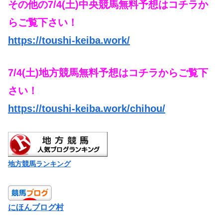
その他の7/4(土)中央競馬無料予想はコチラか
らご覧下さい！
https://toushi-keiba.work/
7/4(土)地方競馬無料予想はコチラからご覧下
さい！
https://toushi-keiba.work/chihou/
地方競馬ランキング
にほんブログ村