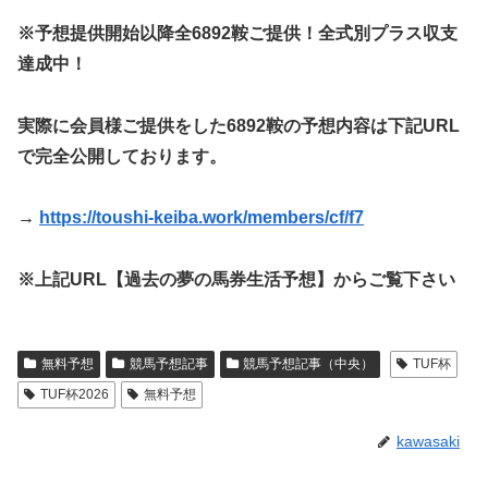
※予想提供開始以降全6892鞍ご提供！全式別プラス収支
達成中！
実際に会員様ご提供をした6892鞍の予想内容は下記URL
で完全公開しております。
→
https://toushi-keiba.work/members/cf/f7
※上記URL【過去の夢の馬券生活予想】からご覧下さい
無料予想
競馬予想記事
競馬予想記事（中央）
TUF杯
TUF杯2026
無料予想
kawasaki