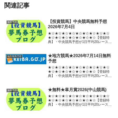
関連記事
【投資競馬】中央競馬無料予想
無料予想
2026年7月4日
★☆★☆★☆★☆★☆★☆★☆★☆★☆
★☆★☆★☆★☆★☆★☆★☆【登録特
典】・中央競馬予想が1日平均20レース無
料提供(無制限)・ばんえいを除く地方競馬
の予想を新馬戦以外全レース無料提供(無
制限)・【夢の馬券生活予想】ご提供レー
★地方競馬★2026年7月14日無料
地方競馬予想
スの中から、...
予想
★☆★☆★☆★☆★☆★☆★☆★☆★☆
★☆★☆★☆★☆★☆★☆★☆【登録特
典】・中央競馬予想が1日平均20レース無
料提供(無制限)・ばんえいを除く地方競馬
の予想を新馬戦以外全レース無料提供(無
制限)・【夢の馬券生活予想】ご提供レー
★無料★皐月賞2026(中山競馬)
無料予想
スの中から、...
★☆★☆★☆★☆★☆★☆★☆★☆★☆
★☆★☆★☆★☆★☆★☆★☆【登録特
典】・中央競馬予想が1日平均20レース無
料提供(無制限)・ばんえいを除く地方競馬
の予想を新馬戦以外全レース無料提供(無
制限)・【夢の馬券生活予想】ご提供レー