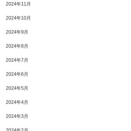
2024年11月
2024年10月
2024年9月
2024年8月
2024年7月
2024年6月
2024年5月
2024年4月
2024年3月
2024年2月