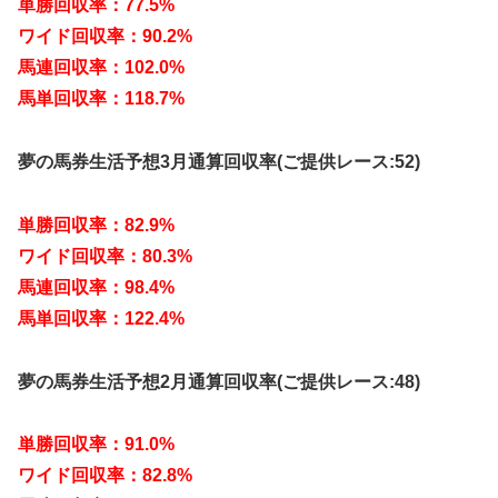
単勝回収率：77.5%
ワイド回収率：90.2%
馬連回収率：102.0%
馬単回収率：118.7%
夢の馬券生活予想3月通算回収率(ご提供レース:52)
単勝回収率：82.9%
ワイド回収率：80.3%
馬連回収率：98.4%
馬単回収率：122.4%
夢の馬券生活予想2月通算回収率(ご提供レース:48)
単勝回収率：91.0%
ワイド回収率：82.8%