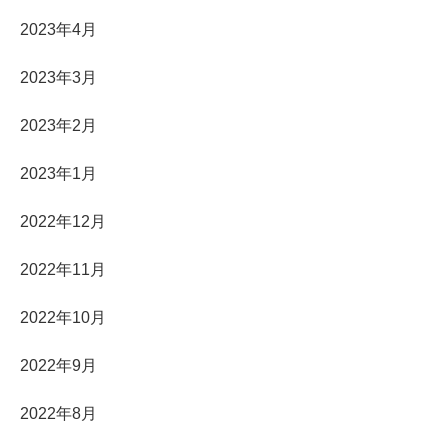
2023年4月
2023年3月
2023年2月
2023年1月
2022年12月
2022年11月
2022年10月
2022年9月
2022年8月