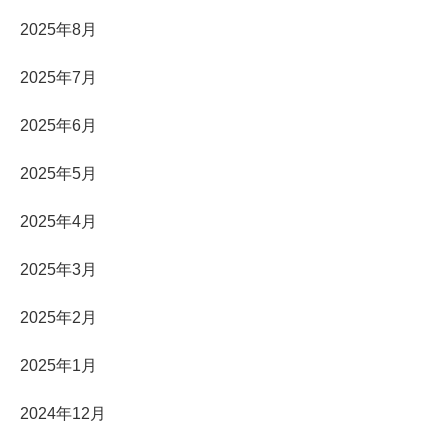
2025年8月
2025年7月
2025年6月
2025年5月
2025年4月
2025年3月
2025年2月
2025年1月
2024年12月