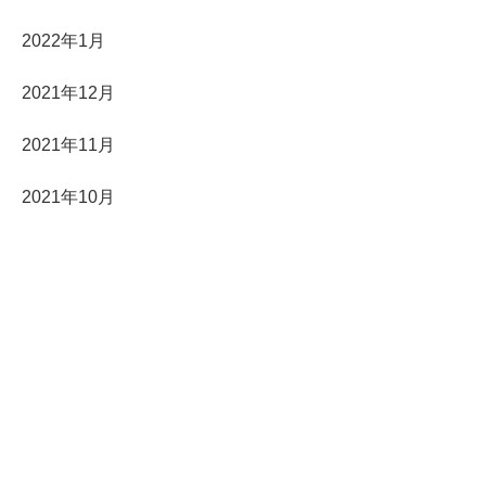
2022年1月
2021年12月
2021年11月
2021年10月