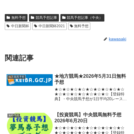
無料予想
競馬予想記事
競馬予想記事（中央）
中日新聞杯
中日新聞杯2021
無料予想
kawasaki
関連記事
★地方競馬★2026年5月31日無料
地方競馬予想
予想
★☆★☆★☆★☆★☆★☆★☆★☆★☆
★☆★☆★☆★☆★☆★☆★☆【登録特
典】・中央競馬予想が1日平均20レース無
料提供(無制限)・ばんえいを除く地方競馬
の予想を新馬戦以外全レース無料提供(無
制限)・【夢の馬券生活予想】ご提供レー
【投資競馬】中央競馬無料予想
無料予想
スの中から、...
2026年6月20日
★☆★☆★☆★☆★☆★☆★☆★☆★☆
★☆★☆★☆★☆★☆★☆★☆【登録特