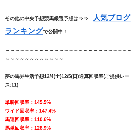
人気ブログ
その他の中央予想競馬厳選予想は⇒⇒
ランキング
で公開中！
～～～～～～～～～～～～～～～～～～～～～～～～～～
～～～～～～～～～～～～
夢の馬券生活予想12/4(土)12/5(日)通算回収率(ご提供レー
ス:11)
単勝回収率：145.5%
ワイド回収率：147.4%
馬連回収率：110.6%
馬単回収率：128.9%