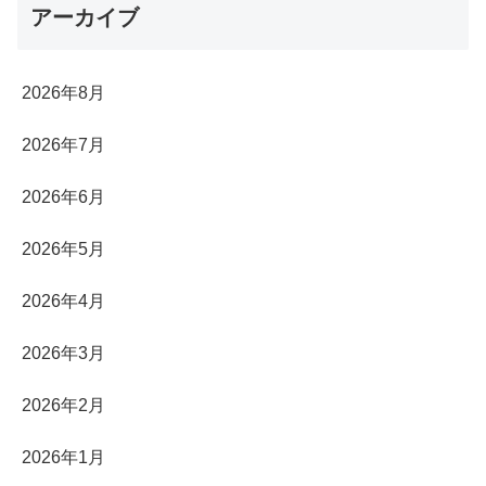
アーカイブ
2026年8月
2026年7月
2026年6月
2026年5月
2026年4月
2026年3月
2026年2月
2026年1月