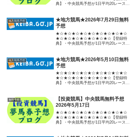
典】・中央競馬予想が1日平均20レース無
料提供(無制限)・ばんえいを除く地方競馬
の予想を新馬戦以外全レース無料提供(無
制限)・【夢の馬券生活予想】ご提供レー
★地方競馬★2026年7月29日無料
地方競馬予想
スの中から、...
予想
★☆★☆★☆★☆★☆★☆★☆★☆★☆
★☆★☆★☆★☆★☆★☆★☆【登録特
典】・中央競馬予想が1日平均20レース無
料提供(無制限)・ばんえいを除く地方競馬
の予想を新馬戦以外全レース無料提供(無
制限)・【夢の馬券生活予想】ご提供レー
★地方競馬★2026年5月10日無料
地方競馬予想
スの中から、...
予想
★☆★☆★☆★☆★☆★☆★☆★☆★☆
★☆★☆★☆★☆★☆★☆★☆【登録特
典】・中央競馬予想が1日平均20レース無
料提供(無制限)・ばんえいを除く地方競馬
の予想を新馬戦以外全レース無料提供(無
制限)・【夢の馬券生活予想】ご提供レー
【投資競馬】中央競馬無料予想
無料予想
スの中から、...
2026年5月17日
★☆★☆★☆★☆★☆★☆★☆★☆★☆
★☆★☆★☆★☆★☆★☆★☆【登録特
典】・中央競馬予想が1日平均20レース無
料提供(無制限)・ばんえいを除く地方競馬
の予想を新馬戦以外全レース無料提供(無
制限)・【夢の馬券生活予想】ご提供レー