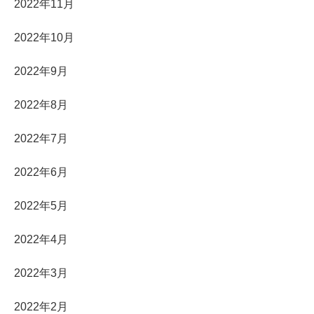
2022年11月
2022年10月
2022年9月
2022年8月
2022年7月
2022年6月
2022年5月
2022年4月
2022年3月
2022年2月