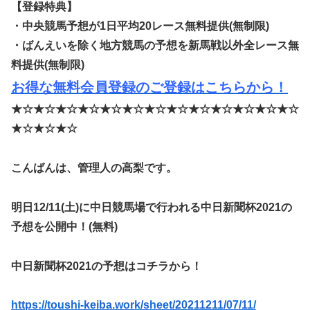
【登録特典】
・中央競馬予想が1日平均20レース無料提供(無制限)
・ばんえいを除く地方競馬の予想を新馬戦以外全レース無
料提供(無制限)
お得な無料会員登録のご登録はこちらから！
★☆★☆★☆★☆★☆★☆★☆★☆★☆★☆★☆★☆★☆
★☆★☆★☆
こんばんは、管理人の高梨です。
明日12/11(土)に中日競馬場で行われる中日新聞杯2021の
予想を公開中！(無料)
中日新聞杯2021の予想はコチラから！
https://toushi-keiba.work/sheet/20211211/07/11/