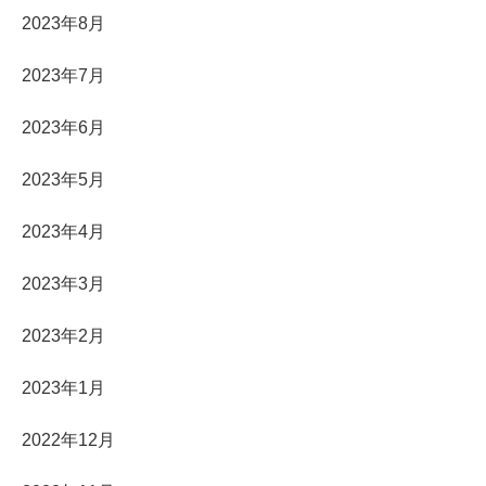
2023年8月
2023年7月
2023年6月
2023年5月
2023年4月
2023年3月
2023年2月
2023年1月
2022年12月