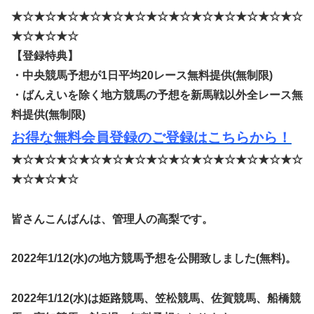
★☆★☆★☆★☆★☆★☆★☆★☆★☆★☆★☆★☆★☆
★☆★☆★☆
【登録特典】
・中央競馬予想が1日平均20レース無料提供(無制限)
・ばんえいを除く地方競馬の予想を新馬戦以外全レース無
料提供(無制限)
お得な無料会員登録のご登録はこちらから！
★☆★☆★☆★☆★☆★☆★☆★☆★☆★☆★☆★☆★☆
★☆★☆★☆
皆さんこんばんは、管理人の高梨です。
2022年1/12(水)の地方競馬予想を公開致しました(無料)。
2022年1/12(水)は姫路競馬、笠松競馬、佐賀競馬、船橋競