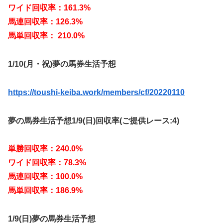
ワイド回収率：161.3%
馬連回収率：126.3%
馬単回収率： 210.0%
1/10(月・祝)夢の馬券生活予想
https://toushi-keiba.work/members/cf/20220110
夢の馬券生活予想1/9(日)回収率(ご提供レース:4)
単勝回収率：240.0%
ワイド回収率：78.3%
馬連回収率：100.0%
馬単回収率：186.9%
1/9(日)夢の馬券生活予想