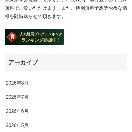
無料でご覧いただけます。また、特別無料予想等お得な情
報を随時送らせて頂きます。
アーカイブ
2026年8月
2026年7月
2026年6月
2026年5月