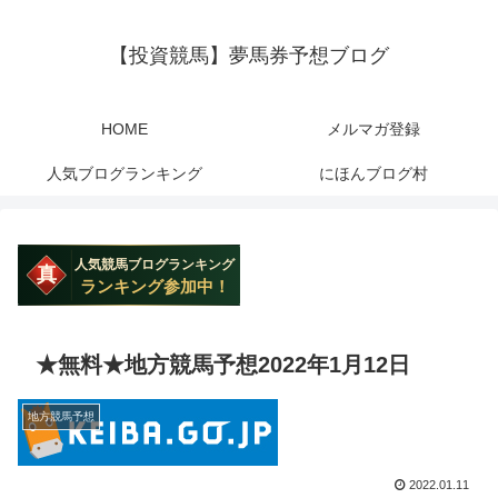
【投資競馬】夢馬券予想ブログ
HOME
メルマガ登録
人気ブログランキング
にほんブログ村
★無料★地方競馬予想2022年1月12日
地方競馬予想
2022.01.11