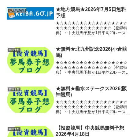
★地方競馬★2026年7月5日無料
地方競馬予想
予想
★☆★☆★☆★☆★☆★☆★☆★☆★☆
★☆★☆★☆★☆★☆★☆★☆【登録特
典】・中央競馬予想が1日平均20レース無
料提供(無制限)・ばんえいを除く地方競馬
の予想を新馬戦以外全レース無料提供(無
制限)・【夢の馬券生活予想】ご提供レー
★無料★北九州記念2026(小倉競
無料予想
スの中から、...
馬)
★☆★☆★☆★☆★☆★☆★☆★☆★☆
★☆★☆★☆★☆★☆★☆★☆【登録特
典】・中央競馬予想が1日平均20レース無
料提供(無制限)・ばんえいを除く地方競馬
の予想を新馬戦以外全レース無料提供(無
制限)・【夢の馬券生活予想】ご提供レー
★無料★垂水ステークス2026(阪
無料予想
スの中から、...
神競馬)
★☆★☆★☆★☆★☆★☆★☆★☆★☆
★☆★☆★☆★☆★☆★☆★☆【登録特
典】・中央競馬予想が1日平均20レース無
料提供(無制限)・ばんえいを除く地方競馬
の予想を新馬戦以外全レース無料提供(無
制限)・【夢の馬券生活予想】ご提供レー
【投資競馬】中央競馬無料予想
無料予想
スの中から、...
2026年4月18日