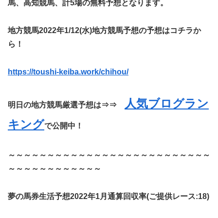
馬、高知競馬、計5場の無料予想となります。
地方競馬2022年1/12(水)地方競馬予想の予想はコチラか
ら！
https://toushi-keiba.work/chihou/
人気ブログラン
明日の地方競馬厳選予想は⇒⇒
キング
で公開中！
～～～～～～～～～～～～～～～～～～～～～～～～～～
～～～～～～～～～～～～
夢の馬券生活予想2022年1月通算回収率(ご提供レース:18)