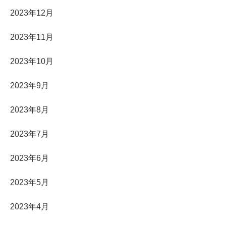
2023年12月
2023年11月
2023年10月
2023年9月
2023年8月
2023年7月
2023年6月
2023年5月
2023年4月