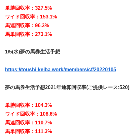
単勝回収率：327.5%
ワイド回収率：153.1%
馬連回収率：96.3%
馬単回収率：273.1%
1/5(水)夢の馬券生活予想
https://toushi-keiba.work/members/cf/20220105
夢の馬券生活予想2021年通算回収率(ご提供レース:520)
単勝回収率：104.3%
ワイド回収率：108.6%
馬連回収率：110.7%
馬単回収率：111.3%