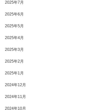
2025年7月
2025年6月
2025年5月
2025年4月
2025年3月
2025年2月
2025年1月
2024年12月
2024年11月
2024年10月