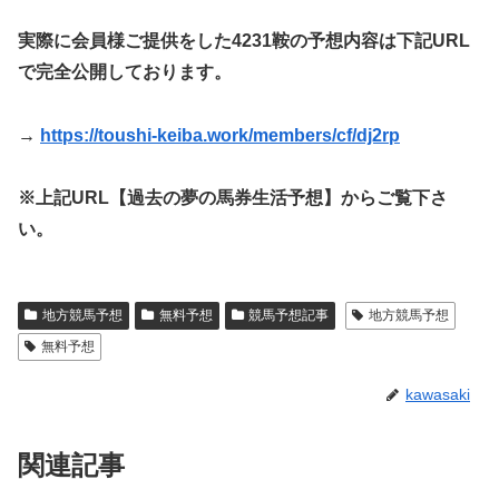
実際に会員様ご提供をした4231鞍の予想内容は下記URL
で完全公開しております。
→
https://toushi-keiba.work/members/cf/dj2rp
※上記URL【過去の夢の馬券生活予想】からご覧下さ
い。
地方競馬予想
無料予想
競馬予想記事
地方競馬予想
無料予想
kawasaki
関連記事