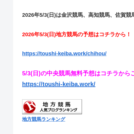
2026年5/3(日)は金沢競馬、高知競馬、佐
2026年5/3(日)地方競馬の予想はコチラから！
https://toushi-keiba.work/chihou/
5/3(日)の中央競馬無料予想はコチラか
https://toushi-keiba.work/
地方競馬ランキング