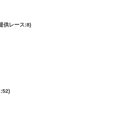
提供レース:8)
52)