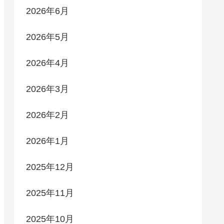
2026年6月
2026年5月
2026年4月
2026年3月
2026年2月
2026年1月
2025年12月
2025年11月
2025年10月