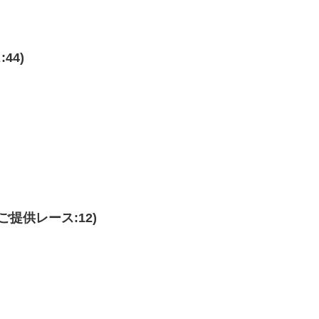
44)
(ご提供レース:12)