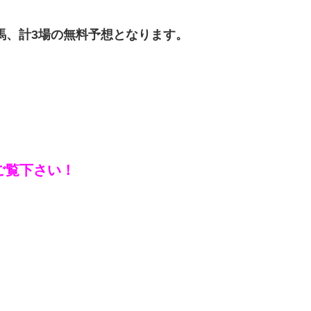
賀競馬、計3場の無料予想となります。
らご覧下さい！