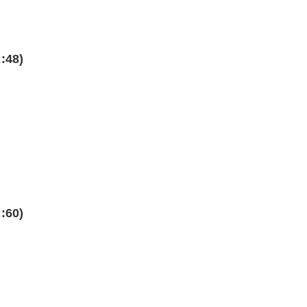
48)
60)