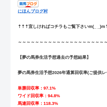
にほんブログ村
⇡⇡⇡宜しければコチラもご覧下さいm(_ _)m
～～～～～～～～～～～～～～～～～～～～
【夢の馬券生活予想過去の予想結果】
夢の馬券生活予想2026年通算回収率(ご提供レース:
単勝回収率：97.1%
ワイド回収率：94.8%
馬連回収率：118.3%