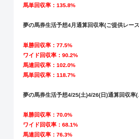
馬単回収率：135.8%
夢の馬券生活予想4月通算回収率(ご提供レース:
単勝回収率：77.5%
ワイド回収率：90.2%
馬連回収率：102.0%
馬単回収率：118.7%
夢の馬券生活予想4/25(土)4/26(日)通算回収率
単勝回収率：70.0%
ワイド回収率：68.1%
馬連回収率：76.3%