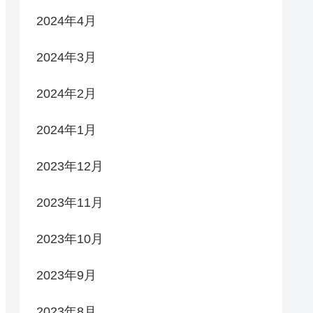
2024年4月
2024年3月
2024年2月
2024年1月
2023年12月
2023年11月
2023年10月
2023年9月
2023年8月