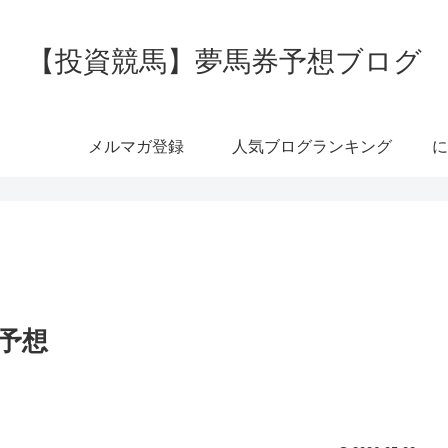
【投資競馬】夢馬券予想ブログ
メルマガ登録
人気ブログランキング
に
料予想