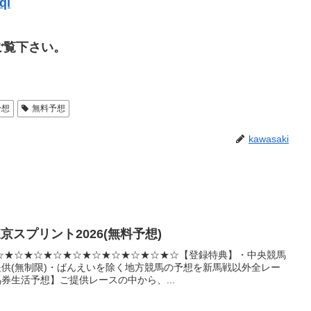
ql
ご覧下さい。
予想
無料予想
kawasaki
東京スプリント2026(無料予想)
☆★☆★☆★☆★☆★☆★☆★☆★☆★☆【登録特典】・中央競馬
提供(無制限)・ばんえいを除く地方競馬の予想を新馬戦以外全レー
券生活予想】ご提供レースの中から、...