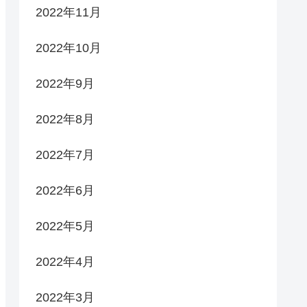
2022年11月
2022年10月
2022年9月
2022年8月
2022年7月
2022年6月
2022年5月
2022年4月
2022年3月