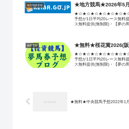
★地方競馬★2026年5
地方競馬予想
★☆★☆★☆★☆★☆★☆★
予想が1日平均20レース無料
ス無料提供(無制限)・【夢の馬
★無料★桜花賞2026(
無料予想
★☆★☆★☆★☆★☆★☆★
予想が1日平均20レース無料
ス無料提供(無制限)・【夢の馬
★無料★中央競馬予想2022年1月