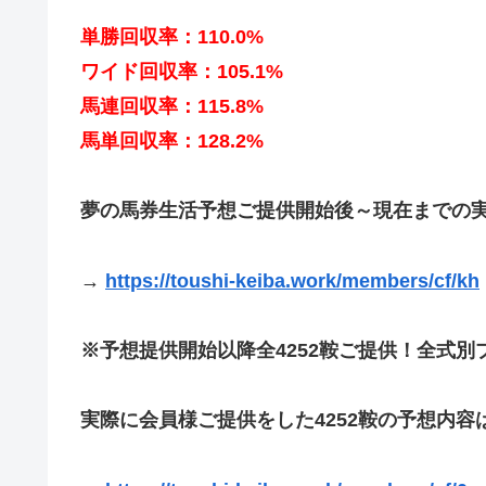
単勝回収率：110.0%
ワイド回収率：105.1%
馬連回収率：115.8%
馬単回収率：128.2%
夢の馬券生活予想ご提供開始後～現在までの
→
https://toushi-keiba.work/members/cf/kh
※予想提供開始以降全4252鞍ご提供！全式別
実際に会員様ご提供をした4252鞍の予想内容