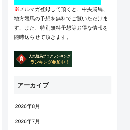
※
メルマガ登録して頂くと、中央競馬、
地方競馬の予想を無料でご覧いただけま
す。また、特別無料予想等お得な情報を
随時送らせて頂きます。
アーカイブ
2026年8月
2026年7月