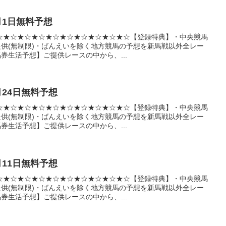
月1日無料予想
☆★☆★☆★☆★☆★☆★☆★☆★☆★☆【登録特典】・中央競馬
提供(無制限)・ばんえいを除く地方競馬の予想を新馬戦以外全レー
券生活予想】ご提供レースの中から、...
月24日無料予想
☆★☆★☆★☆★☆★☆★☆★☆★☆★☆【登録特典】・中央競馬
提供(無制限)・ばんえいを除く地方競馬の予想を新馬戦以外全レー
券生活予想】ご提供レースの中から、...
月11日無料予想
☆★☆★☆★☆★☆★☆★☆★☆★☆★☆【登録特典】・中央競馬
提供(無制限)・ばんえいを除く地方競馬の予想を新馬戦以外全レー
券生活予想】ご提供レースの中から、...