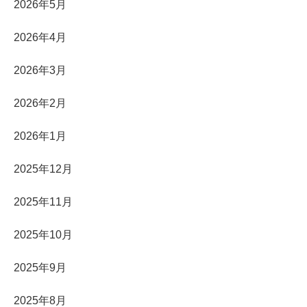
2026年5月
2026年4月
2026年3月
2026年2月
2026年1月
2025年12月
2025年11月
2025年10月
2025年9月
2025年8月