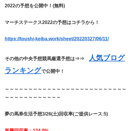
2022の予想を公開中！(無料)
マーチステークス2022の予想はコチラから！
https://toushi-keiba.work/sheet/20220327/06/11/
人気ブログ
その他の中央予想競馬厳選予想は⇒⇒
ランキング
で公開中！
～～～～～～～～～～～～～～～～～～～～～～～～～～
～～～～～～～～～～～～
夢の馬券生活予想3/26(土)回収率(ご提供レース:5)
単勝回収率：134.0%