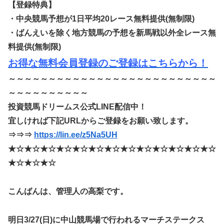
【登録特典】
・中央競馬予想が1日平均20レース無料提供(無制限)
・ばんえいを除く地方競馬の予想を新馬戦以外全レース無
料提供(無制限)
お得な無料会員登録のご登録はこちらから！
～～～～～～～～～～～～～～～～～～～～～～～～～～
～～～～～～～～～～
投資競馬ドリームス公式LINE配信中！
宜しければ下記URLからご登録をお願い致します。
⇒⇒⇒
https://lin.ee/z5Na5UH
★☆★☆★☆★☆★☆★☆★☆★☆★☆★☆★☆★☆★☆
★☆★☆★☆
こんばんは、管理人の高梨です。
明日3/27(日)に中山競馬場で行われるマーチステークス