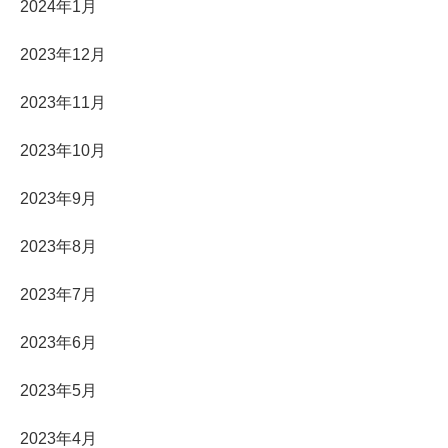
2024年1月
2023年12月
2023年11月
2023年10月
2023年9月
2023年8月
2023年7月
2023年6月
2023年5月
2023年4月