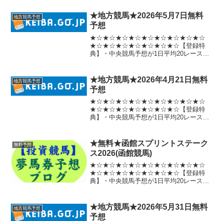
★地方競馬★2026年5月7日無料
地方競馬予想
予想
★☆★☆★☆★☆★☆★☆★☆★☆★☆
★☆★☆★☆★☆★☆★☆★☆【登録特
典】・中央競馬予想が1日平均20レース無
料提供(無制限)・ばんえいを除く地方競馬
の予想を新馬戦以外全レース無料提供(無
制限)・【夢の馬券生活予想】ご提供レー
★地方競馬★2026年4月21日無料
地方競馬予想
スの中から、...
予想
★☆★☆★☆★☆★☆★☆★☆★☆★☆
★☆★☆★☆★☆★☆★☆★☆【登録特
典】・中央競馬予想が1日平均20レース無
料提供(無制限)・ばんえいを除く地方競馬
の予想を新馬戦以外全レース無料提供(無
制限)・【夢の馬券生活予想】ご提供レー
★無料★函館スプリントステーク
無料予想
スの中から、...
ス2026(函館競馬)
★☆★☆★☆★☆★☆★☆★☆★☆★☆
★☆★☆★☆★☆★☆★☆★☆【登録特
典】・中央競馬予想が1日平均20レース無
料提供(無制限)・ばんえいを除く地方競馬
の予想を新馬戦以外全レース無料提供(無
制限)・【夢の馬券生活予想】ご提供レー
★地方競馬★2026年5月31日無料
地方競馬予想
スの中から、...
予想