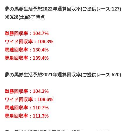
夢の馬券生活予想2022年通算回収率(ご提供レース:127)
※3/26(土)終了時点
単勝回収率：104.7%
ワイド回収率：106.3%
馬連回収率：130.4%
馬単回収率：139.4%
夢の馬券生活予想2021年通算回収率(ご提供レース:520)
単勝回収率：104.3%
ワイド回収率：108.6%
馬連回収率：110.7%
馬単回収率：111.3%