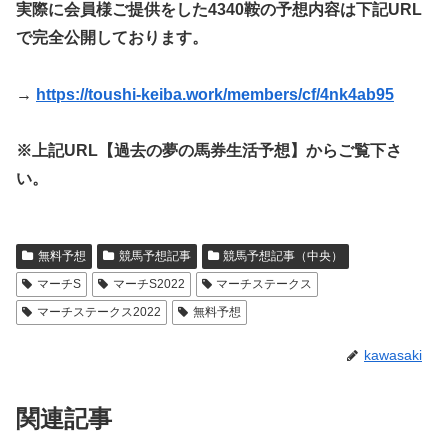
実際に会員様ご提供をした4340鞍の予想内容は下記URL
で完全公開しております。
→
https://toushi-keiba.work/members/cf/4nk4ab95
※上記URL【過去の夢の馬券生活予想】からご覧下さ
い。
無料予想
競馬予想記事
競馬予想記事（中央）
マーチS
マーチS2022
マーチステークス
マーチステークス2022
無料予想
kawasaki
関連記事