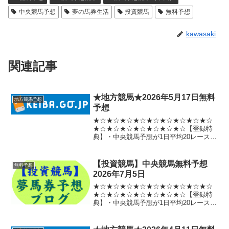
中央競馬予想
夢の馬券生活
投資競馬
無料予想
kawasaki
関連記事
★地方競馬★2026年5月17日無料
地方競馬予想
予想
★☆★☆★☆★☆★☆★☆★☆★☆★☆
★☆★☆★☆★☆★☆★☆★☆【登録特
典】・中央競馬予想が1日平均20レース無
料提供(無制限)・ばんえいを除く地方競馬
の予想を新馬戦以外全レース無料提供(無
制限)・【夢の馬券生活予想】ご提供レー
【投資競馬】中央競馬無料予想
無料予想
スの中から、...
2026年7月5日
★☆★☆★☆★☆★☆★☆★☆★☆★☆
★☆★☆★☆★☆★☆★☆★☆【登録特
典】・中央競馬予想が1日平均20レース無
料提供(無制限)・ばんえいを除く地方競馬
の予想を新馬戦以外全レース無料提供(無
制限)・【夢の馬券生活予想】ご提供レー