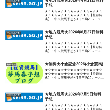
★地方競馬★2026年4月11日無料
地方競馬予想
スの中から、...
予想
★☆★☆★☆★☆★☆★☆★☆★☆★☆
★☆★☆★☆★☆★☆★☆★☆【登録特
典】・中央競馬予想が1日平均20レース無
料提供(無制限)・ばんえいを除く地方競馬
の予想を新馬戦以外全レース無料提供(無
制限)・【夢の馬券生活予想】ご提供レー
★地方競馬★2026年6月27日無料
地方競馬予想
スの中から、...
予想
★☆★☆★☆★☆★☆★☆★☆★☆★☆
★☆★☆★☆★☆★☆★☆★☆【登録特
典】・中央競馬予想が1日平均20レース無
料提供(無制限)・ばんえいを除く地方競馬
の予想を新馬戦以外全レース無料提供(無
制限)・【夢の馬券生活予想】ご提供レー
★無料★小倉記念2026(小倉競馬)
無料予想
スの中から、...
★☆★☆★☆★☆★☆★☆★☆★☆★☆
★☆★☆★☆★☆★☆★☆★☆【登録特
典】・中央競馬予想が1日平均20レース無
料提供(無制限)・ばんえいを除く地方競馬
の予想を新馬戦以外全レース無料提供(無
制限)・【夢の馬券生活予想】ご提供レー
スの中から、...
★地方競馬★2026年7月5日無料
地方競馬予想
予想
★☆★☆★☆★☆★☆★☆★☆★☆★☆
★☆★☆★☆★☆★☆★☆★☆【登録特