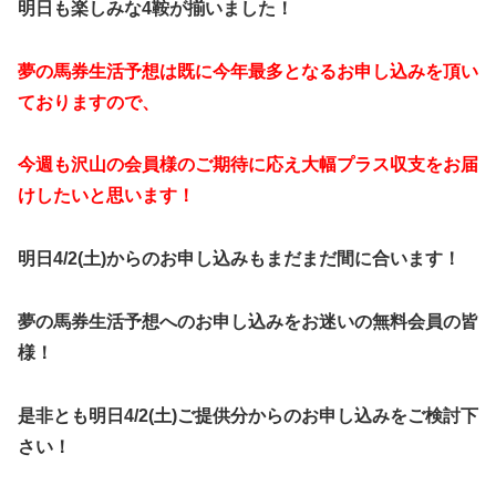
明日も楽しみな4鞍が揃いました！
夢の馬券生活予想は既に今年最多となるお申し込みを頂い
ておりますので、
今週も沢山の会員様のご期待に応え大幅プラス収支をお届
けしたいと思います！
明日4/2(土)からのお申し込みもまだまだ間に合います！
夢の馬券生活予想へのお申し込みをお迷いの無料会員の皆
様！
是非とも明日4/2(土)ご提供分からのお申し込みをご検討下
さい！