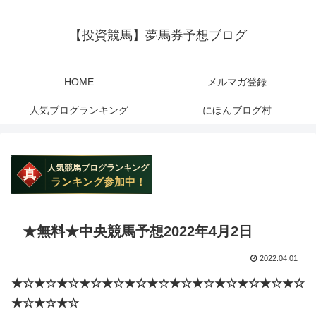
【投資競馬】夢馬券予想ブログ
HOME
メルマガ登録
人気ブログランキング
にほんブログ村
★無料★中央競馬予想2022年4月2日
2022.04.01
★☆★☆★☆★☆★☆★☆★☆★☆★☆★☆★☆★☆★☆
★☆★☆★☆