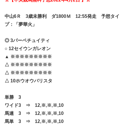
中山6Ｒ 3歳未勝利 ダ1800Ｍ 12:55発走 予想タイ
プ：「夢華火」
◎ 3パーペチュイティ
○ 12セイウンガレオン
▲ ※※※※※※※※※
△ ※※※※※※※※※
△ ※※※※※※※※※
△ 10ホウオウバリスタ
単勝 3
ワイド3 ⇒ 12,※,※,※,10
馬連 3 ⇒ 12,※,※,※,10
馬単 3 ⇒ 12,※,※,※,10