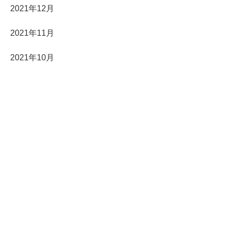
2021年12月
2021年11月
2021年10月