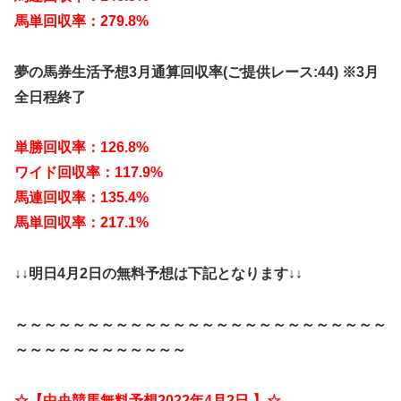
馬単回収率：279.8%
夢の馬券生活予想3月通算回収率(ご提供レース:44) ※3月
全日程終了
単勝回収率：126.8%
ワイド回収率：117.9%
馬連回収率：135.4%
馬単回収率：217.1%
↓↓明日4月2日の無料予想は下記となります↓↓
～～～～～～～～～～～～～～～～～～～～～～～～～～
～～～～～～～～～～～～
☆【中央競馬無料予想2022年4月2日 】☆