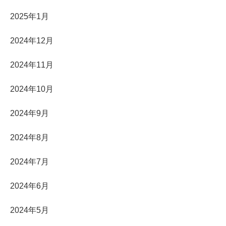
2025年1月
2024年12月
2024年11月
2024年10月
2024年9月
2024年8月
2024年7月
2024年6月
2024年5月