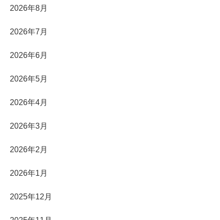
2026年8月
2026年7月
2026年6月
2026年5月
2026年4月
2026年3月
2026年2月
2026年1月
2025年12月