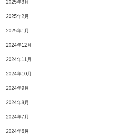
2025年3月
2025年2月
2025年1月
2024年12月
2024年11月
2024年10月
2024年9月
2024年8月
2024年7月
2024年6月