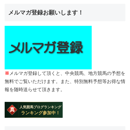
メルマガ登録お願いします！
※
メルマガ登録して頂くと、中央競馬、地方競馬の予想を
無料でご覧いただけます。また、特別無料予想等お得な情
報を随時送らせて頂きます。