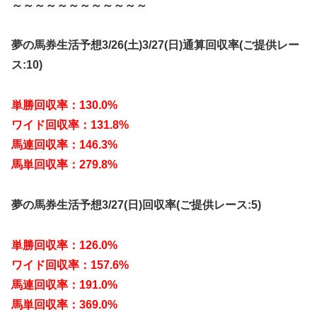
～～～～～～～～～～～～
夢の馬券生活予想3/26(土)3/27(日)通算回収率(ご提供レー
ス:10)
単勝回収率：130.0%
ワイド回収率：131.8%
馬連回収率：146.3%
馬単回収率：279.8%
夢の馬券生活予想3/27(日)回収率(ご提供レース:5)
単勝回収率：126.0%
ワイド回収率：157.6%
馬連回収率：191.0%
馬単回収率：369.0%