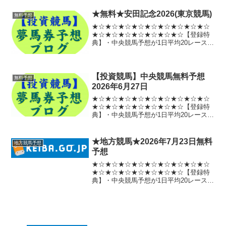
の予想を新馬戦以外全レース無料提供(無
制限)・【夢の馬券生活予想】ご提供レー
★無料★安田記念2026(東京競馬)
無料予想
スの中から、...
★☆★☆★☆★☆★☆★☆★☆★☆★☆
★☆★☆★☆★☆★☆★☆★☆【登録特
典】・中央競馬予想が1日平均20レース無
料提供(無制限)・ばんえいを除く地方競馬
の予想を新馬戦以外全レース無料提供(無
制限)・【夢の馬券生活予想】ご提供レー
スの中から、...
【投資競馬】中央競馬無料予想
無料予想
2026年6月27日
★☆★☆★☆★☆★☆★☆★☆★☆★☆
★☆★☆★☆★☆★☆★☆★☆【登録特
典】・中央競馬予想が1日平均20レース無
料提供(無制限)・ばんえいを除く地方競馬
の予想を新馬戦以外全レース無料提供(無
制限)・【夢の馬券生活予想】ご提供レー
★地方競馬★2026年7月23日無料
地方競馬予想
スの中から、...
予想
★☆★☆★☆★☆★☆★☆★☆★☆★☆
★☆★☆★☆★☆★☆★☆★☆【登録特
典】・中央競馬予想が1日平均20レース無
料提供(無制限)・ばんえいを除く地方競馬
の予想を新馬戦以外全レース無料提供(無
制限)・【夢の馬券生活予想】ご提供レー
スの中から、...