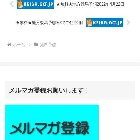
★無料★地方競馬予想2022年4月22日
★無料★地方競馬予想2022年4月23日
ホーム
無料予想
メルマガ登録お願いします！