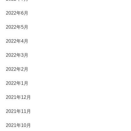
2022年6月
2022年5月
2022年4月
2022年3月
2022年2月
2022年1月
2021年12月
2021年11月
2021年10月