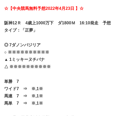
☆【中央競馬無料予想2022年4月23日 】☆
阪神12Ｒ 4歳上1000万下 ダ1800Ｍ 16:10発走 予想
タイプ：「正夢」
◎ 7ダノンバジリア
○ ※※※※※※※※※※
▲ 1ミッキーヌチバナ
△ ※※※※※※※※※※
単勝 7
ワイド7 ⇒ ※,1※
馬連 7 ⇒ ※,1※
馬単 7 ⇒ ※,1※