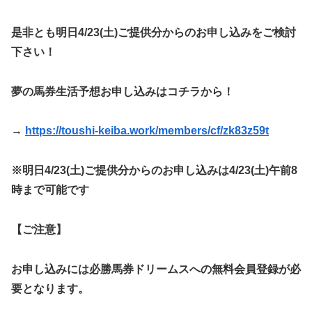
是非とも明日4/23(土)ご提供分からのお申し込みをご検討
下さい！
夢の馬券生活予想お申し込みはコチラから！
→
https://toushi-keiba.work/members/cf/zk83z59t
※明日4/23(土)ご提供分からのお申し込みは4/23(土)午前8
時まで可能です
【ご注意】
お申し込みには必勝馬券ドリームスへの無料会員登録が必
要となります。