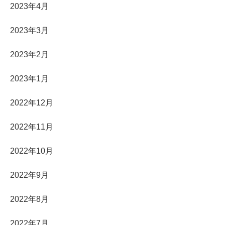
2023年4月
2023年3月
2023年2月
2023年1月
2022年12月
2022年11月
2022年10月
2022年9月
2022年8月
2022年7月