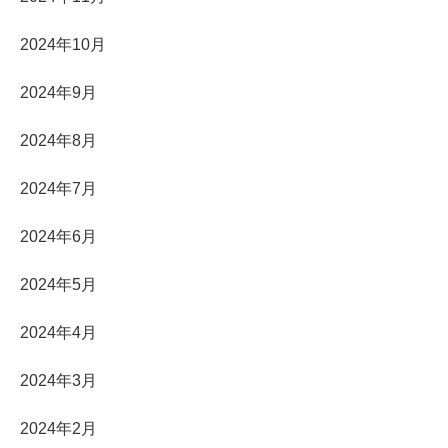
2024年10月
2024年9月
2024年8月
2024年7月
2024年6月
2024年5月
2024年4月
2024年3月
2024年2月