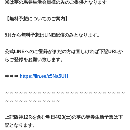
※は夢の馬券生活会員様のみのご提供となります
【無料予想についてのご案内】
5月から無料予想はLINE配信のみとなります。
公式LINEへのご登録がまだの方は宜しければ下記URLか
らご登録をお願い致します。
⇒⇒⇒
https://lin.ee/z5Na5UH
～～～～～～～～～～～～～～～～～～～～～～～～～～
～～～～～～～～～～～～
上記阪神12Rを含む明日4/23(土)の夢の馬券生活予想は下
記となります。