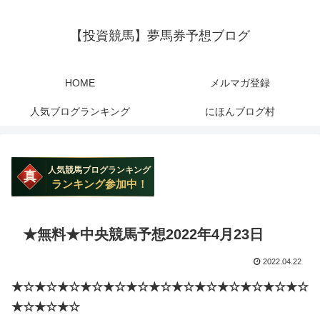
【投資競馬】夢馬券予想ブログ
HOME
メルマガ登録
人気ブログランキング
にほんブログ村
★無料★中央競馬予想2022年4月23日
2022.04.22
★☆★☆★☆★☆★☆★☆★☆★☆★☆★☆★☆★☆★☆
★☆★☆★☆