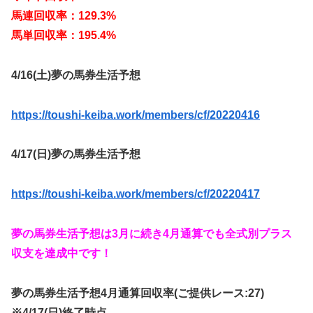
馬連回収率：129.3%
馬単回収率：195.4%
4/16(土)夢の馬券生活予想
https://toushi-keiba.work/members/cf/20220416
4/17(日)夢の馬券生活予想
https://toushi-keiba.work/members/cf/20220417
夢の馬券生活予想は3月に続き4月通算でも全式別プラス
収支を達成中です！
夢の馬券生活予想4月通算回収率(ご提供レース:27)
※4/17(日)終了時点