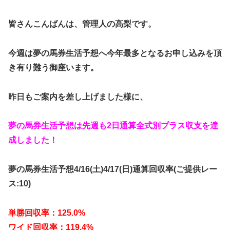
皆さんこんばんは、管理人の高梨です。
今週は夢の馬券生活予想へ今年最多となるお申し込みを頂
き有り難う御座います。
昨日もご案内を差し上げました様に、
夢の馬券生活予想は先週も2日通算全式別プラス収支を達
成しました！
夢の馬券生活予想4/16(土)4/17(日)通算回収率(ご提供レー
ス:10)
単勝回収率：125.0%
ワイド回収率：119.4%