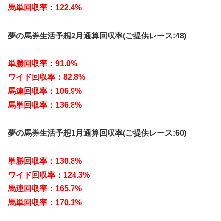
馬単回収率：122.4%
夢の馬券生活予想2月通算回収率(ご提供レース:48)
単勝回収率：91.0%
ワイド回収率：82.8%
馬連回収率：106.9%
馬単回収率：136.8%
夢の馬券生活予想1月通算回収率(ご提供レース:60)
単勝回収率：130.8%
ワイド回収率：124.3%
馬連回収率：165.7%
馬単回収率：170.1%