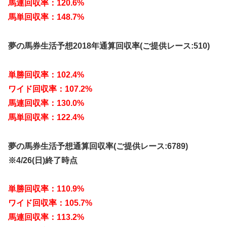
馬連回収率：120.6%
馬単回収率：148.7%
夢の馬券生活予想2018年通算回収率(ご提供レース:510)
単勝回収率：102.4%
ワイド回収率：107.2%
馬連回収率：130.0%
馬単回収率：122.4%
夢の馬券生活予想通算回収率(ご提供レース:6789)
※4/26(日)終了時点
単勝回収率：110.9%
ワイド回収率：105.7%
馬連回収率：113.2%