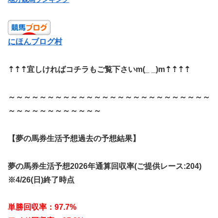
にほんブログ村
⇡⇡⇡宜しければコチラもご覧下さいm(_ _)m⇡⇡⇡⇡
～～～～～～～～～～～～～～～～～～～～～～～～～～
～～～～～～～～～～～～
【夢の馬券生活予想過去の予想結果】
夢の馬券生活予想2026年通算回収率(ご提供レース:204)
※4/26(日)終了時点
単勝回収率：97.7%