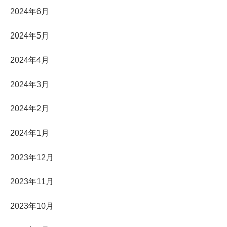
2024年6月
2024年5月
2024年4月
2024年3月
2024年2月
2024年1月
2023年12月
2023年11月
2023年10月