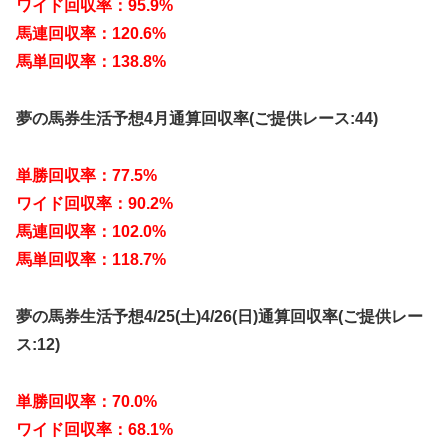
ワイド回収率：95.9%
馬連回収率：120.6%
馬単回収率：138.8%
夢の馬券生活予想4月通算回収率(ご提供レース:44)
単勝回収率：77.5%
ワイド回収率：90.2%
馬連回収率：102.0%
馬単回収率：118.7%
夢の馬券生活予想4/25(土)4/26(日)通算回収率(ご提供レー
ス:12)
単勝回収率：70.0%
ワイド回収率：68.1%