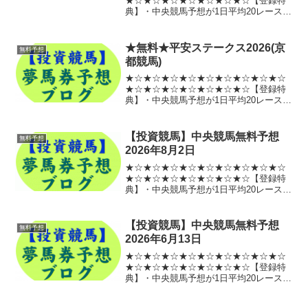
★☆★☆★☆★☆★☆★☆★☆【登録特
典】・中央競馬予想が1日平均20レース無
料提供(無制限)・ばんえいを除く地方競馬
の予想を新馬戦以外全レース無料提供(無
制限)・【夢の馬券生活予想】ご提供レー
★無料★平安ステークス2026(京
無料予想
スの中から、...
都競馬)
★☆★☆★☆★☆★☆★☆★☆★☆★☆
★☆★☆★☆★☆★☆★☆★☆【登録特
典】・中央競馬予想が1日平均20レース無
料提供(無制限)・ばんえいを除く地方競馬
の予想を新馬戦以外全レース無料提供(無
制限)・【夢の馬券生活予想】ご提供レー
【投資競馬】中央競馬無料予想
無料予想
スの中から、...
2026年8月2日
★☆★☆★☆★☆★☆★☆★☆★☆★☆
★☆★☆★☆★☆★☆★☆★☆【登録特
典】・中央競馬予想が1日平均20レース無
料提供(無制限)・ばんえいを除く地方競馬
の予想を新馬戦以外全レース無料提供(無
制限)・【夢の馬券生活予想】ご提供レー
【投資競馬】中央競馬無料予想
無料予想
スの中から、...
2026年6月13日
★☆★☆★☆★☆★☆★☆★☆★☆★☆
★☆★☆★☆★☆★☆★☆★☆【登録特
典】・中央競馬予想が1日平均20レース無
料提供(無制限)・ばんえいを除く地方競馬
の予想を新馬戦以外全レース無料提供(無