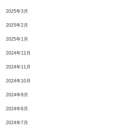
2025年3月
2025年2月
2025年1月
2024年12月
2024年11月
2024年10月
2024年9月
2024年8月
2024年7月