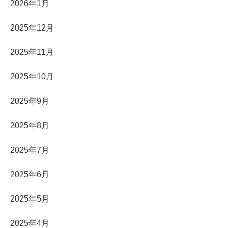
2026年1月
2025年12月
2025年11月
2025年10月
2025年9月
2025年8月
2025年7月
2025年6月
2025年5月
2025年4月