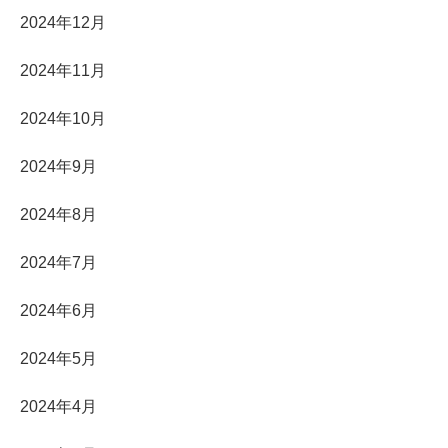
2024年12月
2024年11月
2024年10月
2024年9月
2024年8月
2024年7月
2024年6月
2024年5月
2024年4月