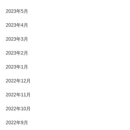
2023年5月
2023年4月
2023年3月
2023年2月
2023年1月
2022年12月
2022年11月
2022年10月
2022年9月