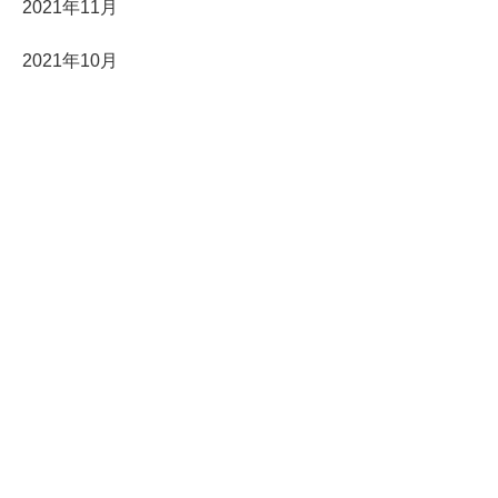
2021年11月
2021年10月