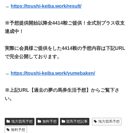
→
https://toushi-keiba.work/result/
※予想提供開始以降全4414鞍ご提供！全式別プラス収支
達成中！
実際に会員様ご提供をした4414鞍の予想内容は下記URL
で完全公開しております。
→
https://toushi-keiba.work/yumebaken/
※上記URL【過去の夢の馬券生活予想】からご覧下さ
い。
地方競馬予想
無料予想
競馬予想記事
地方競馬予想
無料予想