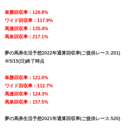
単勝回収率：126.8%
ワイド回収率：117.9%
馬連回収率：135.4%
馬単回収率：217.1%
夢の馬券生活予想2022年通算回収率(ご提供レース:201)
※5/15(日)終了時点
単勝回収率：121.0%
ワイド回収率：112.7%
馬連回収率：124.3%
馬単回収率：157.5%
夢の馬券生活予想2021年通算回収率(ご提供レース:520)