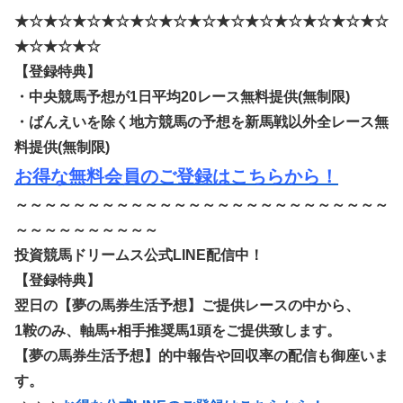
★☆★☆★☆★☆★☆★☆★☆★☆★☆★☆★☆★☆★☆
★☆★☆★☆
【登録特典】
・中央競馬予想が1日平均20レース無料提供(無制限)
・ばんえいを除く地方競馬の予想を新馬戦以外全レース無
料提供(無制限)
お得な無料会員のご登録はこちらから！
～～～～～～～～～～～～～～～～～～～～～～～～～～
～～～～～～～～～～
投資競馬ドリームス公式LINE配信中！
【登録特典】
翌日の【夢の馬券生活予想】ご提供レースの中から、
1鞍のみ、軸馬+相手推奨馬1頭をご提供致します。
【夢の馬券生活予想】的中報告や回収率の配信も御座いま
す。