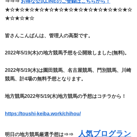
⇒⇒⇒
お得な公式LINEのご登録はこちらから！
★☆★☆★☆★☆★☆★☆★☆★☆★☆★☆★☆★☆★☆
★☆★☆★☆
皆さんこんばんは、管理人の高梨です。
2022年5/19(木)の地方競馬予想を公開致しました(無料)。
2022年5/19(木)は園田競馬、名古屋競馬、門別競馬、川崎
競馬、計4場の無料予想となります。
地方競馬2022年5/19(木)地方競馬の予想はコチラから！
https://toushi-keiba.work/chihou/
人気ブログラン
明日の地方競馬厳選予想は⇒⇒