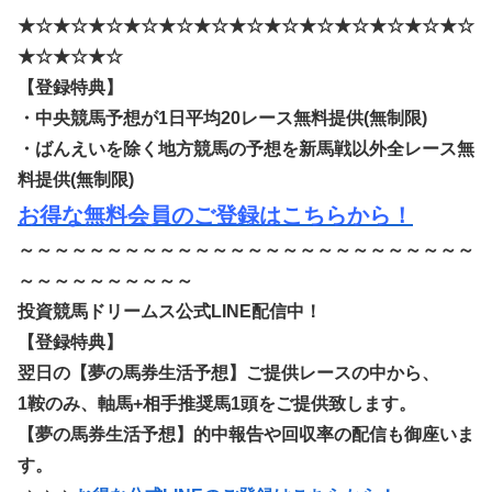
★☆★☆★☆★☆★☆★☆★☆★☆★☆★☆★☆★☆★☆
★☆★☆★☆
【登録特典】
・中央競馬予想が1日平均20レース無料提供(無制限)
・ばんえいを除く地方競馬の予想を新馬戦以外全レース無
料提供(無制限)
お得な無料会員のご登録はこちらから！
～～～～～～～～～～～～～～～～～～～～～～～～～～
～～～～～～～～～～
投資競馬ドリームス公式LINE配信中！
【登録特典】
翌日の【夢の馬券生活予想】ご提供レースの中から、
1鞍のみ、軸馬+相手推奨馬1頭をご提供致します。
【夢の馬券生活予想】的中報告や回収率の配信も御座いま
す。