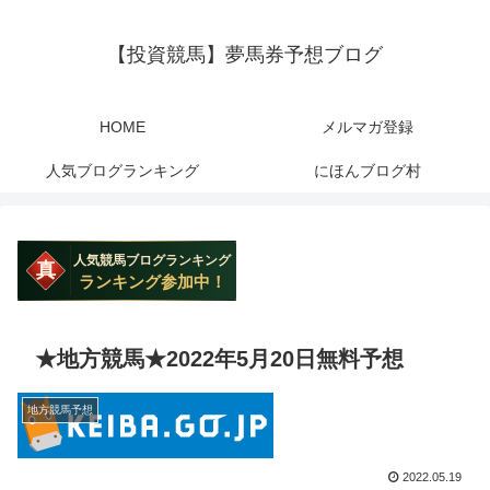
【投資競馬】夢馬券予想ブログ
HOME
メルマガ登録
人気ブログランキング
にほんブログ村
★地方競馬★2022年5月20日無料予想
地方競馬予想
2022.05.19