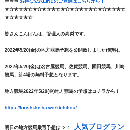
⇒⇒⇒
お得な公式LINEのご登録はこちらから！
★☆★☆★☆★☆★☆★☆★☆★☆★☆★☆★☆★☆★☆
★☆★☆★☆
皆さんこんばんは、管理人の高梨です。
2022年5/20(金)の地方競馬予想を公開致しました(無料)。
2022年5/20(金)は名古屋競馬、佐賀競馬、園田競馬、川崎
競馬、計4場の無料予想となります。
地方競馬2022年5/20(金)地方競馬の予想はコチラから！
https://toushi-keiba.work/chihou/
人気ブログラン
明日の地方競馬厳選予想は⇒⇒