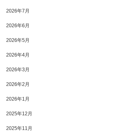
2026年7月
2026年6月
2026年5月
2026年4月
2026年3月
2026年2月
2026年1月
2025年12月
2025年11月