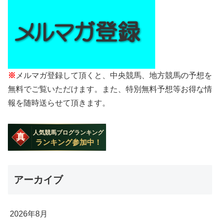
※
メルマガ登録して頂くと、中央競馬、地方競馬の予想を
無料でご覧いただけます。また、特別無料予想等お得な情
報を随時送らせて頂きます。
アーカイブ
2026年8月