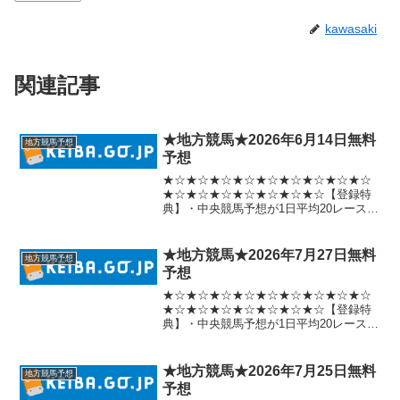
kawasaki
関連記事
★地方競馬★2026年6月14日無料
地方競馬予想
予想
★☆★☆★☆★☆★☆★☆★☆★☆★☆
★☆★☆★☆★☆★☆★☆★☆【登録特
典】・中央競馬予想が1日平均20レース無
料提供(無制限)・ばんえいを除く地方競馬
の予想を新馬戦以外全レース無料提供(無
制限)・【夢の馬券生活予想】ご提供レー
★地方競馬★2026年7月27日無料
地方競馬予想
スの中から、...
予想
★☆★☆★☆★☆★☆★☆★☆★☆★☆
★☆★☆★☆★☆★☆★☆★☆【登録特
典】・中央競馬予想が1日平均20レース無
料提供(無制限)・ばんえいを除く地方競馬
の予想を新馬戦以外全レース無料提供(無
制限)・【夢の馬券生活予想】ご提供レー
★地方競馬★2026年7月25日無料
地方競馬予想
スの中から、...
予想