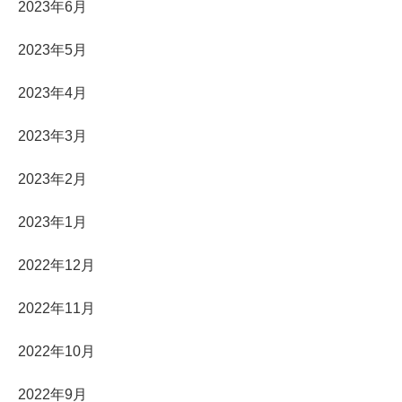
2023年6月
2023年5月
2023年4月
2023年3月
2023年2月
2023年1月
2022年12月
2022年11月
2022年10月
2022年9月