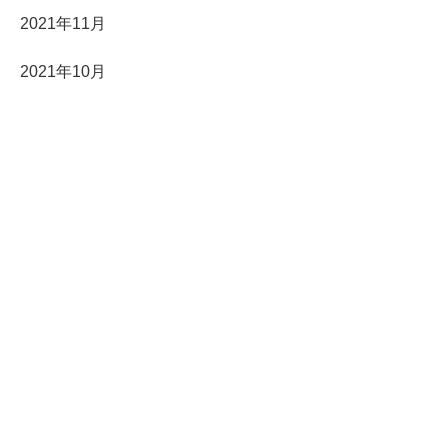
2021年11月
2021年10月