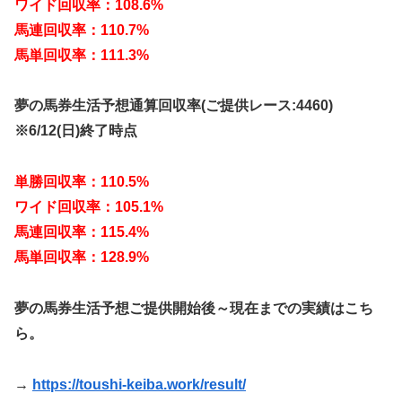
ワイド回収率：108.6%
馬連回収率：110.7%
馬単回収率：111.3%
夢の馬券生活予想通算回収率(ご提供レース:4460)
※6/12(日)終了時点
単勝回収率：110.5%
ワイド回収率：105.1%
馬連回収率：115.4%
馬単回収率：128.9%
夢の馬券生活予想ご提供開始後～現在までの実績はこち
ら。
→
https://toushi-keiba.work/result/