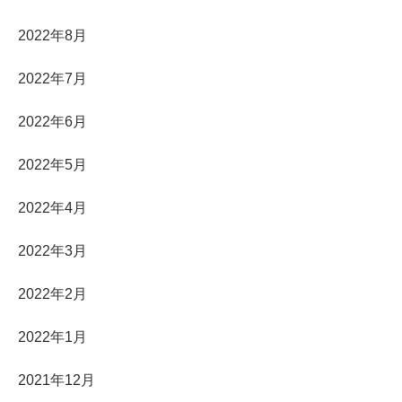
2022年8月
2022年7月
2022年6月
2022年5月
2022年4月
2022年3月
2022年2月
2022年1月
2021年12月