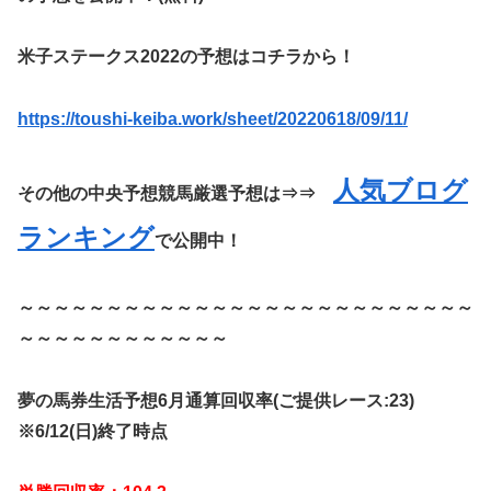
米子ステークス2022の予想はコチラから！
https://toushi-keiba.work/sheet/20220618/09/11/
人気ブログ
その他の中央予想競馬厳選予想は⇒⇒
ランキング
で公開中！
～～～～～～～～～～～～～～～～～～～～～～～～～～
～～～～～～～～～～～～
夢の馬券生活予想6月通算回収率(ご提供レース:23)
※6/12(日)終了時点