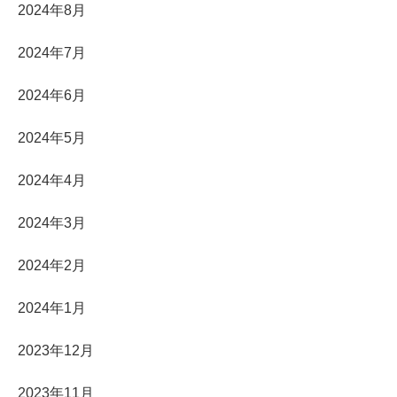
2024年8月
2024年7月
2024年6月
2024年5月
2024年4月
2024年3月
2024年2月
2024年1月
2023年12月
2023年11月