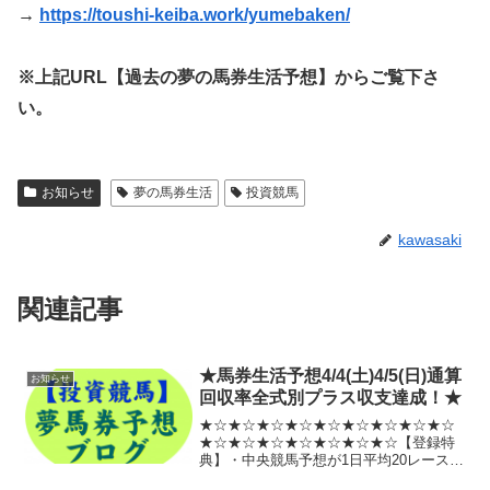
→
https://toushi-keiba.work/yumebaken/
※上記URL【過去の夢の馬券生活予想】からご覧下さ
い。
お知らせ
夢の馬券生活
投資競馬
kawasaki
関連記事
★馬券生活予想4/4(土)4/5(日)通算
お知らせ
回収率全式別プラス収支達成！★
★☆★☆★☆★☆★☆★☆★☆★☆★☆
★☆★☆★☆★☆★☆★☆★☆【登録特
典】・中央競馬予想が1日平均20レース無
料提供(無制限)・ばんえいを除く地方競馬