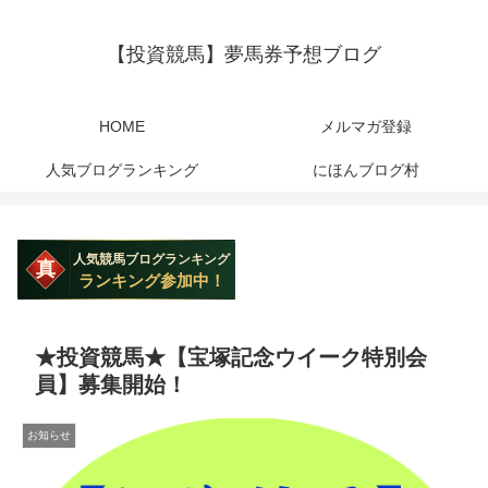
【投資競馬】夢馬券予想ブログ
HOME
メルマガ登録
人気ブログランキング
にほんブログ村
★投資競馬★【宝塚記念ウイーク特別会
員】募集開始！
お知らせ