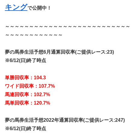
キング
で公開中！
～～～～～～～～～～～～～～～～～～～～～～～～～～
～～～～～～～～～～～～
夢の馬券生活予想6月通算回収率(ご提供レース:23)
※6/12(日)終了時点
単勝回収率：104.3
ワイド回収率：107.7%
馬連回収率：102.7%
馬単回収率：120.7%
夢の馬券生活予想2022年通算回収率(ご提供レース:247)
※6/12(日)終了時点