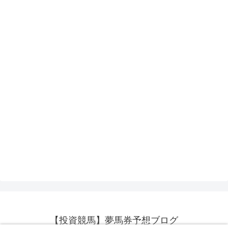
【投資競馬】夢馬券予想ブログ