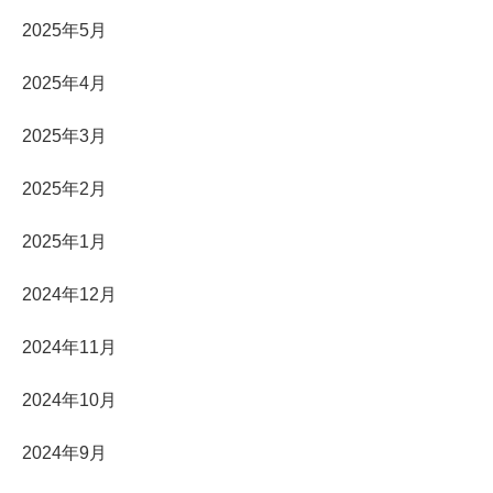
2025年5月
2025年4月
2025年3月
2025年2月
2025年1月
2024年12月
2024年11月
2024年10月
2024年9月