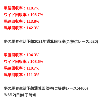
単勝回収率：118.7%
ワイド回収率：108.7%
馬連回収率：113.8%
馬単回収率：142.3%
夢の馬券生活予想2021年通算回収率(ご提供レース:520)
単勝回収率：104.3%
ワイド回収率：108.6%
馬連回収率：110.7%
馬単回収率：111.3%
夢の馬券生活予想通算回収率(ご提供レース:4460)
※6/12(日)終了時点