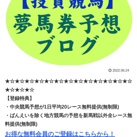
2022.06.24
★☆★☆★☆★☆★☆★☆★☆★☆★☆★☆★☆★☆★☆
★☆★☆★☆
【登録特典】
・中央競馬予想が1日平均20レース無料提供(無制限)
・ばんえいを除く地方競馬の予想を新馬戦以外全レース無
料提供(無制限)
お得な無料会員のご登録はこちらから！