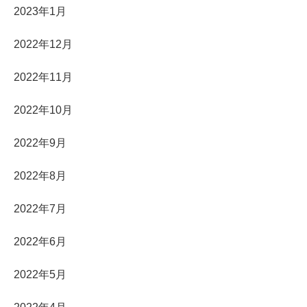
2023年1月
2022年12月
2022年11月
2022年10月
2022年9月
2022年8月
2022年7月
2022年6月
2022年5月