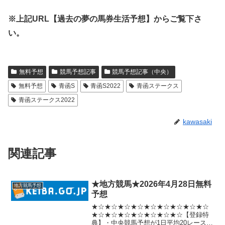
※上記URL【過去の夢の馬券生活予想】からご覧下さ
い。
無料予想
競馬予想記事
競馬予想記事（中央）
無料予想
青函S
青函S2022
青函ステークス
青函ステークス2022
kawasaki
関連記事
★地方競馬★2026年4月28日無料
地方競馬予想
予想
★☆★☆★☆★☆★☆★☆★☆★☆★☆
★☆★☆★☆★☆★☆★☆★☆【登録特
典】・中央競馬予想が1日平均20レース無