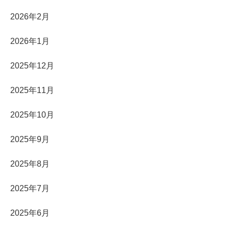
2026年2月
2026年1月
2025年12月
2025年11月
2025年10月
2025年9月
2025年8月
2025年7月
2025年6月