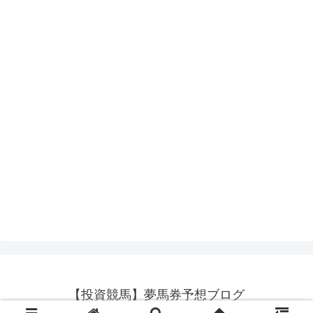
【投資競馬】夢馬券予想ブログ