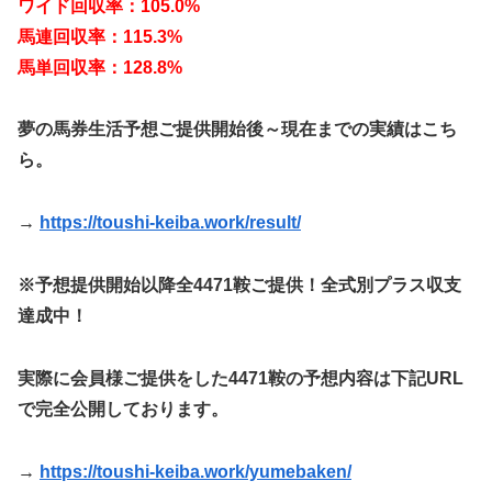
ワイド回収率：105.0%
馬連回収率：115.3%
馬単回収率：128.8%
夢の馬券生活予想ご提供開始後～現在までの実績はこち
ら。
→
https://toushi-keiba.work/result/
※予想提供開始以降全4471鞍ご提供！全式別プラス収支
達成中！
実際に会員様ご提供をした4471鞍の予想内容は下記URL
で完全公開しております。
→
https://toushi-keiba.work/yumebaken/