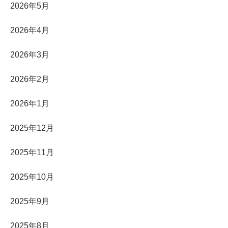
2026年5月
2026年4月
2026年3月
2026年2月
2026年1月
2025年12月
2025年11月
2025年10月
2025年9月
2025年8月