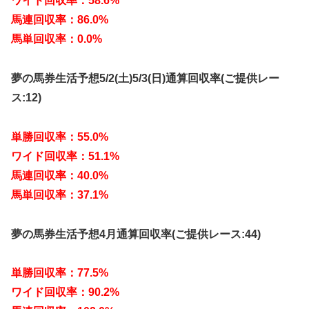
ワイド回収率：58.6%
馬連回収率：86.0%
馬単回収率：0.0%
夢の馬券生活予想5/2(土)5/3(日)通算回収率(ご提供レー
ス:12)
単勝回収率：55.0%
ワイド回収率：51.1%
馬連回収率：40.0%
馬単回収率：37.1%
夢の馬券生活予想4月通算回収率(ご提供レース:44)
単勝回収率：77.5%
ワイド回収率：90.2%