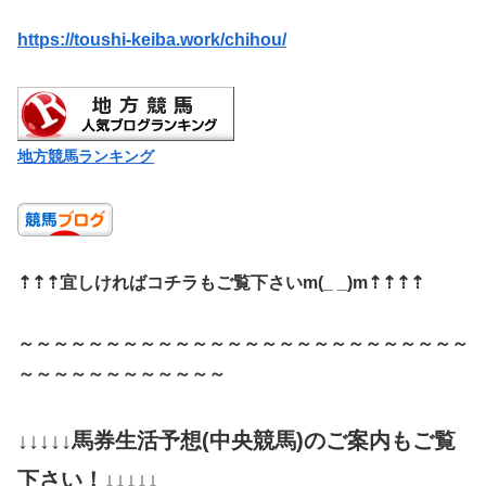
https://toushi-keiba.work/chihou/
地方競馬ランキング
⇡⇡⇡宜しければコチラもご覧下さいm(_ _)m⇡⇡⇡⇡
～～～～～～～～～～～～～～～～～～～～～～～～～～
～～～～～～～～～～～～
↓↓↓↓↓馬券生活予想(中央競馬)のご案内もご覧
下さい！↓↓↓↓↓