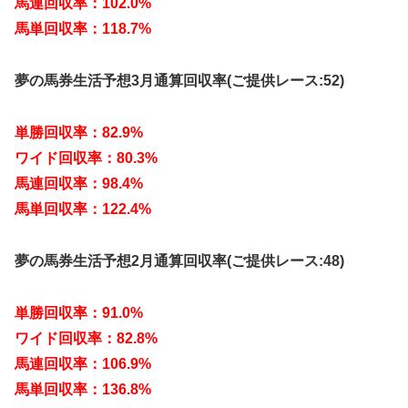
馬連回収率：102.0%
馬単回収率：118.7%
夢の馬券生活予想3月通算回収率(ご提供レース:52)
単勝回収率：82.9%
ワイド回収率：80.3%
馬連回収率：98.4%
馬単回収率：122.4%
夢の馬券生活予想2月通算回収率(ご提供レース:48)
単勝回収率：91.0%
ワイド回収率：82.8%
馬連回収率：106.9%
馬単回収率：136.8%