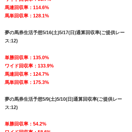
馬連回収率：114.6%
馬単回収率：128.1%
夢の馬券生活予想5/16(土)5/17(日)通算回収率(ご提供レー
ス:12)
単勝回収率：135.0%
ワイド回収率：133.9%
馬連回収率：124.7%
馬単回収率：175.3%
夢の馬券生活予想5/9(土)5/10(日)通算回収率(ご提供レー
ス:12)
単勝回収率：54.2%