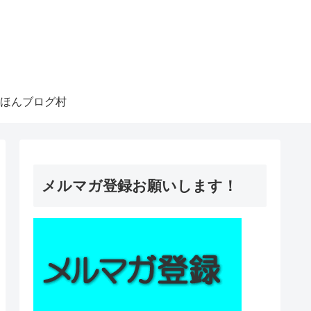
ほんブログ村
メルマガ登録お願いします！