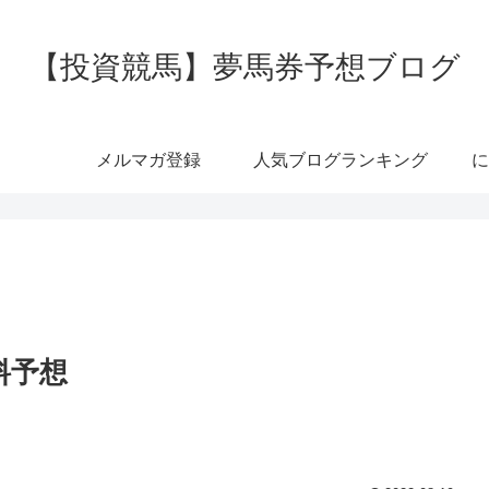
【投資競馬】夢馬券予想ブログ
メルマガ登録
人気ブログランキング
に
料予想