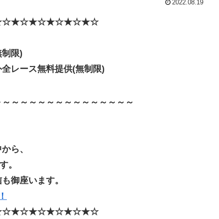
2022.08.19
★☆★☆★☆★☆★☆★☆
制限)
全レース無料提供(無制限)
～～～～～～～～～～～～～～～～
中から、
ます。
信も御座います。
！
★☆★☆★☆★☆★☆★☆