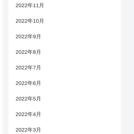
2022年11月
2022年10月
2022年9月
2022年8月
2022年7月
2022年6月
2022年5月
2022年4月
2022年3月