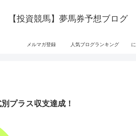
【投資競馬】夢馬券予想ブログ
メルマガ登録
人気ブログランキング
に
全式別プラス収支達成！