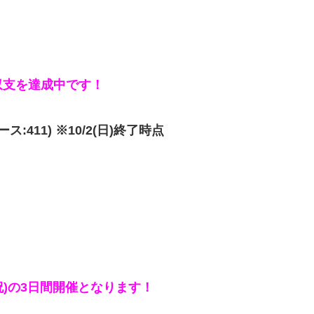
収支を達成中です！
411) ※10/2(日)終了時点
(月・祝)の3日間開催となります！