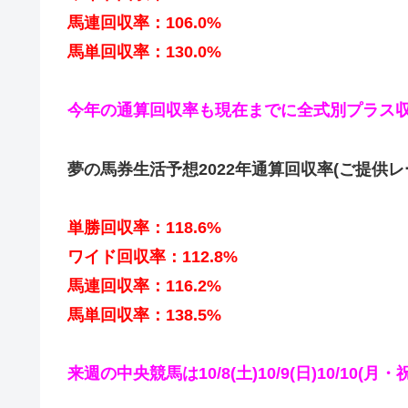
馬連回収率：106.0%
馬単回収率：130.0%
今年の通算回収率も現在までに全式別プラス
夢の馬券生活予想2022年通算回収率(ご提供レース:
単勝回収率：118.6%
ワイド回収率：112.8%
馬連回収率：116.2%
馬単回収率：138.5%
来週の中央競馬は10/8(土)10/9(日)10/10