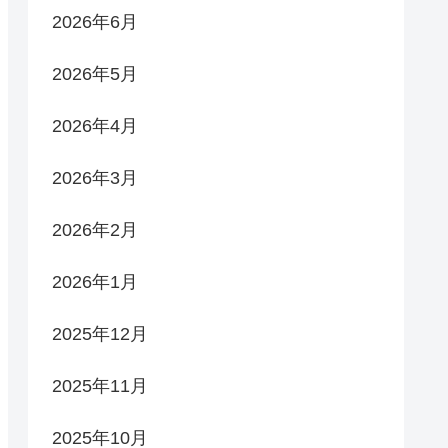
2026年6月
2026年5月
2026年4月
2026年3月
2026年2月
2026年1月
2025年12月
2025年11月
2025年10月