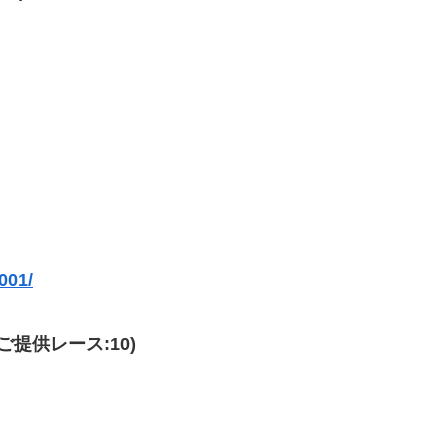
001/
(ご提供レース:10)