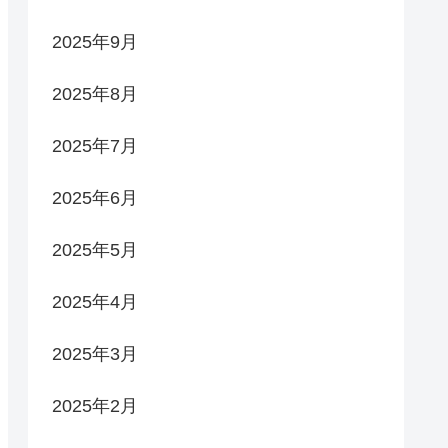
2025年9月
2025年8月
2025年7月
2025年6月
2025年5月
2025年4月
2025年3月
2025年2月