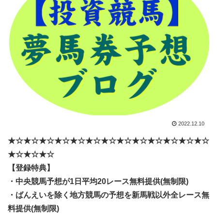
2022.12.10
★☆★☆★☆★☆★☆★☆★☆★☆★☆★☆★☆★☆★☆
★☆★☆★☆
【登録特典】
・中央競馬予想が1日平均20レース無料提供(無制限)
・ばんえいを除く地方競馬の予想を新馬戦以外全レース無
料提供(無制限)