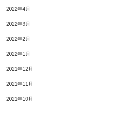
2022年4月
2022年3月
2022年2月
2022年1月
2021年12月
2021年11月
2021年10月