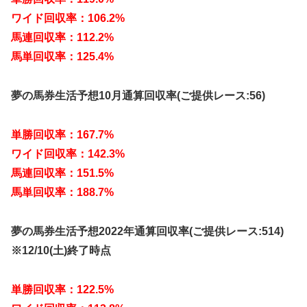
ワイド回収率：106.2%
馬連回収率：112.2%
馬単回収率：125.4%
夢の馬券生活予想10月通算回収率(ご提供レース:56)
単勝回収率：167.7%
ワイド回収率：142.3%
馬連回収率：151.5%
馬単回収率：188.7%
夢の馬券生活予想2022年通算回収率(ご提供レース:514)
※12/10(土)終了時点
単勝回収率：122.5%