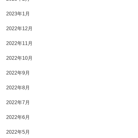
2023年1月
2022年12月
2022年11月
2022年10月
2022年9月
2022年8月
2022年7月
2022年6月
2022年5月