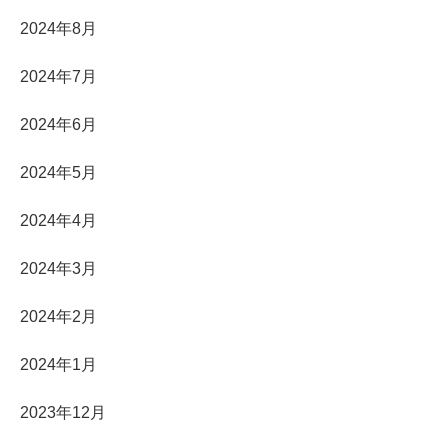
2024年8月
2024年7月
2024年6月
2024年5月
2024年4月
2024年3月
2024年2月
2024年1月
2023年12月