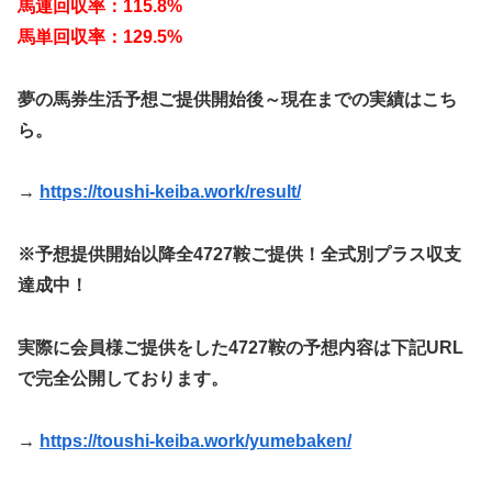
馬連回収率：115.8%
馬単回収率：129.5%
夢の馬券生活予想ご提供開始後～現在までの実績はこち
ら。
→
https://toushi-keiba.work/result/
※予想提供開始以降全4727鞍ご提供！全式別プラス収支
達成中！
実際に会員様ご提供をした4727鞍の予想内容は下記URL
で完全公開しております。
→
https://toushi-keiba.work/yumebaken/